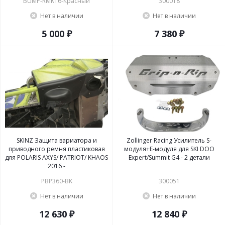
BUMP-RMK16-Красный
300018
Нет в наличии
Нет в наличии
5 000 ₽
7 380 ₽
SKINZ Защита вариатора и
Zollinger Racing Усилитель S-
приводного ремня пластиковая
модуля+Е-модуля для SKI DOO
для POLARIS AXYS/ PATRIOT/ KHAOS
Expert/Summit G4 - 2 детали
2016 -
PBP360-BK
300051
Нет в наличии
Нет в наличии
12 630 ₽
12 840 ₽