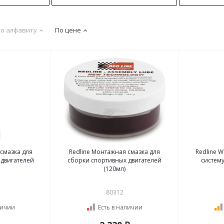
о алфавиту
По цене
смазка для
Redline Монтажная смазка для
Redline W
 двигателей
сборки спортивных двигателей
систему
(120мл)
80312
личии
Есть в наличии