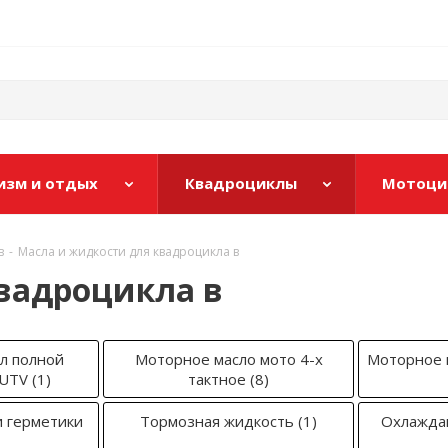
изм и отдых
Квадроциклы
Мотоци
в
-
Масла и жидкости для квадроцикла в
вадроцикла в
л полной
Моторное масло мото 4-х
Моторное 
 UTV
(1)
тактное
(8)
и герметики
Тормозная жидкость
(1)
Охлажда