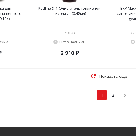
ка для
Redline SI-1 Очиститель топливной
BRP Мас
овышенного
системы - (0.48мл)
синтетичес
0,12л)
gear
60103
77
личии
Нет в наличии
₽
2 910 ₽
Показать еще
1
2