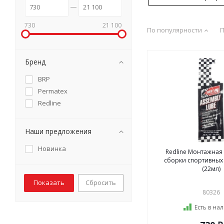
730
21 100
По популярности
П
Бренд
BRP
Permatex
Redline
Наши предложения
Новинка
Redline Монтажная 
сборки спортивных
(22мл)
Сбросить
80326
Есть в на