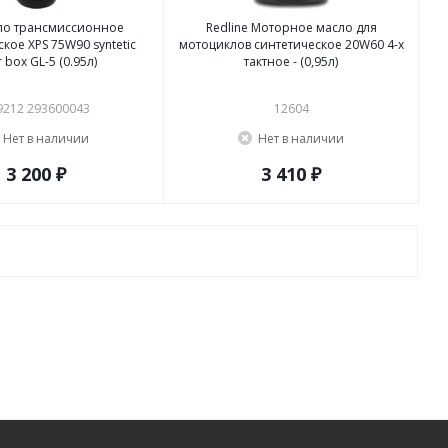
ло трансмиссионное
Redline Моторное масло для
кое XPS 75W90 syntetic
мотоциклов синтетическое 20W60 4-х
 box GL-5 (0.95л)
тактное - (0,95л)
9212 293600043
12604
Нет в наличии
Нет в наличии
3 200 ₽
3 410 ₽