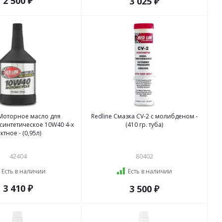
2 500 ₽
3 025 ₽
 Моторное масло для
Redline Смазка CV-2 с молибденом -
синтетическое 10W40 4-х
(410 гр. туба)
тактное - (0,95л)
42404
80402
Есть в наличии
Есть в наличии
3 410 ₽
3 500 ₽