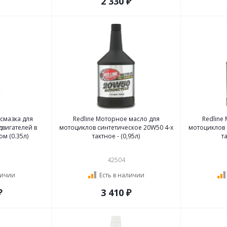
2 330 ₽
смазка для
Redline Моторное масло для
Redline
двигателей в
мотоциклов синтетическое 20W50 4-х
мотоциклов 
м (0.35л)
тактное - (0,95л)
42504
личии
Есть в наличии
₽
3 410 ₽