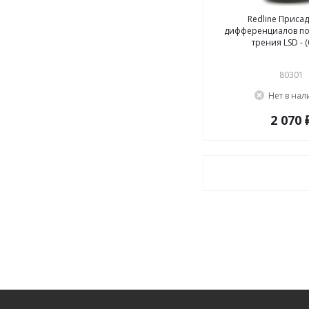
Redline Присад
дифференциалов п
трения LSD - (
80301
Нет в на
2 070 