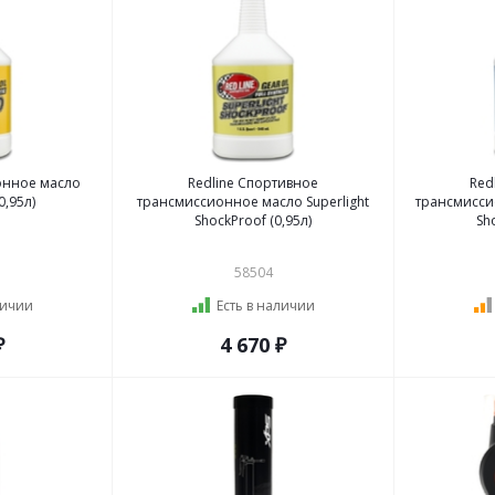
онное масло
Redline Спортивное
Red
0,95л)
трансмиссионное масло Superlight
трансмиссио
ShockProof (0,95л)
Sh
58504
личии
Есть в наличии
₽
4 670 ₽