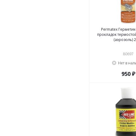
Permatex Герметик
прокладок термосто
(аэрозоль) 2
80697
Нет в на
950 ₽