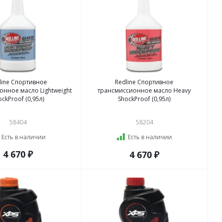
line Спортивное
Redline Спортивное
нное масло Lightweight
трансмиссионное масло Heavy
ockProof (0,95л)
ShockProof (0,95л)
58404
58204
Есть в наличии
Есть в наличии
4 670 ₽
4 670 ₽