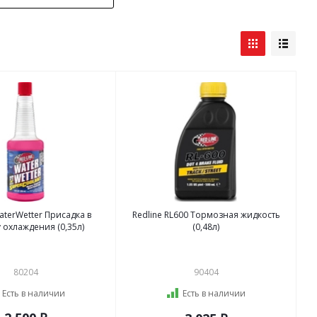
aterWetter Присадка в
Redline RL600 Тормозная жидкость
 охлаждения (0,35л)
(0,48л)
80204
90404
Есть в наличии
Есть в наличии