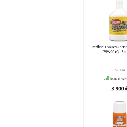
Redline Трансмисси
75W90 (GL-5) (
57904
Есть в на
3 900 