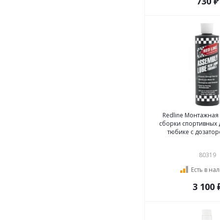
730 ₽
Redline Монтажная 
сборки спортивных 
тюбике с дозаторо
80319
Есть в на
3 100 