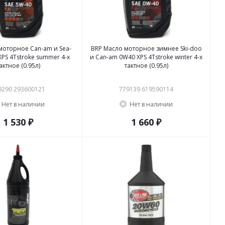
моторное Сan-am и Sea-
BRP Масло моторное зимнее Ski-doo
PS 4Tstroke summer 4-х
и Can-am 0W40 XPS 4Tstroke winter 4-х
актное (0.95л)
тактное (0.95л)
9290 293600121
779139 619590114
Нет в наличии
Нет в наличии
1 530 ₽
1 660 ₽