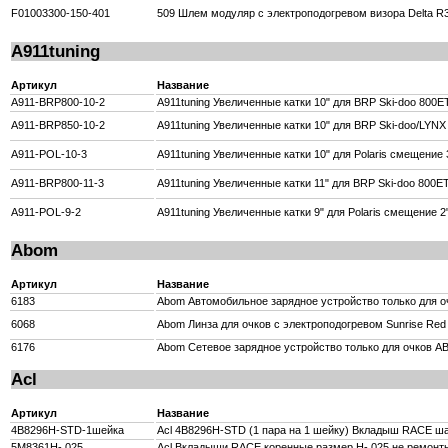
F01003300-150-401
509 Шлем модуляр с электроподогревом визора Delta R3 2
A911tuning
Артикул
Название
A911-BRP800-10-2
A911tuning Увеличенные катки 10" для BRP Ski-doo 800
A911-BRP850-10-2
A911tuning Увеличенные катки 10" для BRP Ski-doo/LYN
A911-POL-10-3
A911tuning Увеличенные катки 10" для Polaris смещение 
A911-BRP800-11-3
A911tuning Увеличенные катки 11" для BRP Ski-doo 800
A911-POL-9-2
A911tuning Увеличенные катки 9" для Polaris смещение 2
Abom
Артикул
Название
6183
Abom Автомобильное зарядное устройство только для о
6068
Abom Линза для очков с электроподогревом Sunrise Red
6176
Abom Сетевое зарядное устройство только для очков A
Acl
Артикул
Название
4B8296H-STD-1шейка
Acl 4B8296H-STD (1 пара на 1 шейку) Вкладыш RACE ша
5M8361H-.025
Acl Вкладыши RACE коренные размер H-.025 не ремонт