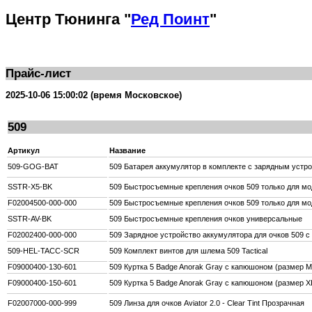
Центр Тюнинга "
Ред Поинт
"
Прайс-лист
2025-10-06 15:00:02 (время Московское)
509
Артикул
Название
509-GOG-BAT
509 Батарея аккумулятор в комплекте с зарядным устрой
SSTR-X5-BK
509 Быстросъемные крепления очков 509 только для мод
F02004500-000-000
509 Быстросъемные крепления очков 509 только для мод
SSTR-AV-BK
509 Быстросъемные крепления очков универсальные
F02002400-000-000
509 Зарядное устройство аккумулятора для очков 509 с 
509-HEL-TACC-SCR
509 Комплект винтов для шлема 509 Tactical
F09000400-130-601
509 Куртка 5 Badge Anorak Gray с капюшоном (размер M
F09000400-150-601
509 Куртка 5 Badge Anorak Gray с капюшоном (размер X
F02007000-000-999
509 Линза для очков Aviator 2.0 - Clear Tint Прозрачная