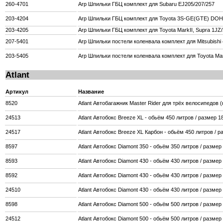
260-4701
Arp Шпильки ГБЦ комплект для Subaru EJ205/207/257
203-4204
Arp Шпильки ГБЦ комплект для Toyota 3S-GE(GTE) DO
203-4205
Arp Шпильки ГБЦ комплект для Toyota MarkII, Supra 1JZ
207-5401
Arp Шпильки постели коленвала комплект для Mitsubishi
203-5405
Arp Шпильки постели коленвала комплект для Toyota Mar
Atlant
Артикул
Название
8520
Atlant Автобагажник Master Rider для трёх велосипедов 
24513
Atlant Автобокс Breeze XL - обьём 450 литров / размер 1
24517
Atlant Автобокс Breeze XL Карбон - обьём 450 литров / р
8597
Atlant Автобокс Diamont 350 - обьём 350 литров / размер
8593
Atlant Автобокс Diamont 430 - обьём 430 литров / размер
8592
Atlant Автобокс Diamont 430 - обьём 430 литров / разме
24510
Atlant Автобокс Diamont 430 - обьём 430 литров / разме
8598
Atlant Автобокс Diamont 500 - обьём 500 литров / размер
24512
Atlant Автобокс Diamont 500 - обьём 500 литров / разме