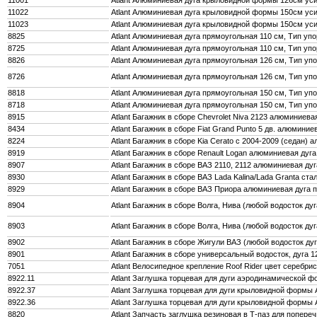
11022
Atlant Алюминиевая дуга крыловидной формы 150см усил
11023
Atlant Алюминиевая дуга крыловидной формы 150см усил
8825
Atlant Алюминиевая дуга прямоугольная 110 см, Тип упор
8725
Atlant Алюминиевая дуга прямоугольная 110 см, Тип упор
8826
Atlant Алюминиевая дуга прямоугольная 126 см, Тип упор
8726
Atlant Алюминиевая дуга прямоугольная 126 см, Тип упо
8818
Atlant Алюминиевая дуга прямоугольная 150 см, Тип упор
8718
Atlant Алюминиевая дуга прямоугольная 150 см, Тип упо
8915
Atlant Багажник в сборе Chevrolet Niva 2123 алюминиев
8434
Atlant Багажник в сборе Fiat Grand Punto 5 дв. алюминие
8224
Atlant Багажник в сборе Kia Cerato c 2004-2009 (седан) 
8919
Atlant Багажник в сборе Renault Logan алюминиевая дуг
8907
Atlant Багажник в сборе ВАЗ 2110, 2112 алюминиевая ду
8930
Atlant Багажник в сборе ВАЗ Lada Kalina/Lada Granta ст
8929
Atlant Багажник в сборе ВАЗ Приора алюминиевая дуга 
8904
Atlant Багажник в сборе Волга, Нива (любой водосток 
8903
Atlant Багажник в сборе Волга, Нива (любой водосток д
8902
Atlant Багажник в сборе Жигули ВАЗ (любой водосток д
8901
Atlant Багажник в сборе универсальный водосток, дуга 
7051
Atlant Велосипедное крепление Roof Rider цвет серебри
8922.11
Atlant Заглушка торцевая для дуги аэродинамической фо
8922.37
Atlant Заглушка торцевая для дуги крыловидной формы At
8922.36
Atlant Заглушка торцевая для дуги крыловидной формы At
8820
Atlant Запчасть заглушка резиновая в Т-паз для попере