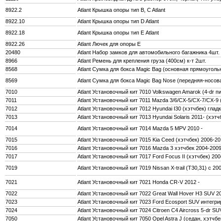
8922.2
Atlant Крышка опоры тип B, C Atlant
8922.10
Atlant Крышка опоры тип D Atlant
8922.18
Atlant Крышка опоры тип Е Atlant
8922.26
Atlant Лючек для опоры Е
20480
Atlant Набор замков для автомобильного багажника 4шт.
8966
Atlant Ремень для крепления груза (400см) к-т 2шт.
8568
Atlant Сумка для бокса Magic Bag (основная прямоугол
8569
Atlant Сумка для бокса Magic Bag Nose (передняя-носо
7010
Atlant Установочный кит 7010 Volkswagen Amarok (4-dr пи
7011
Atlant Установочный кит 7011 Mazda 3/6/CX-5/CX-7/CX-9
7012
Atlant Установочный кит 7012 Hyundai I30 (хэтчбек) гла
7013
Atlant Установочный кит 7013 Hyundai Solaris 2011- (хэтч
7014
Atlant Установочный кит 7014 Mazda 5 MPV 2010 -
7015
Atlant Установочный кит 7015 Kia Ceed (хэтчбек) 2006-20
7016
Atlant Установочный кит 7016 Mazda 3 хэтчбек 2004-200
7017
Atlant Установочный кит 7017 Ford Focus II (хэтчбек) 20
7019
Atlant Установочный кит 7019 Nissan X-trail (T30,31) с 2
7021
Atlant Установочный кит 7021 Honda CR-V 2012 -
7022
Atlant Установочный кит 7022 Great Wall Hover H3 SUV 20
7023
Atlant Установочный кит 7023 Ford Ecosport SUV интегр
7024
Atlant Установочный кит 7024 Citroen C4 Aircross 5-dr SU
7050
Atlant Установочный кит 7050 Opel Astra J (седан, хэтчб