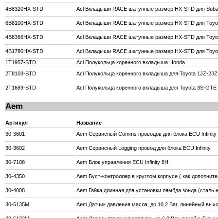
4B8320HX-STD
Acl Вкладыши RACE шатунные размер HX-STD для Subar
6B8100HX-STD
Acl Вкладыши RACE шатунные размер HX-STD для Toyo
4B8366HX-STD
Acl Вкладыши RACE шатунные размер HX-STD для Toyo
4B1780HX-STD
Acl Вкладыши RACE шатунные размер HX-STD для Toy
1T1957-STD
Acl Полукольца коренного вкладыша Honda
2T8103-STD
Acl Полукольца коренного вкладыша для Toyota 1JZ-2J
2T1689-STD
Acl Полукольца коренного вкладыша для Toyota 3S-GTE
Aem
Артикул
Название
30-3601
Aem Cервисный Comms проводов для блока ECU Infinity
30-3602
Aem Cервисный Logging провод для блока ECU Infinity
30-7108
Aem Блок управления ECU Infinity 8H
30-4350
Aem Буст-контроллер в круглом корпусе ( как дополни
30-4008
Aem Гайка длинная для установки лямбда зонда (сталь 
30-5135M
Aem Датчик давления масла, до 10.2 Bar, линейный выхо