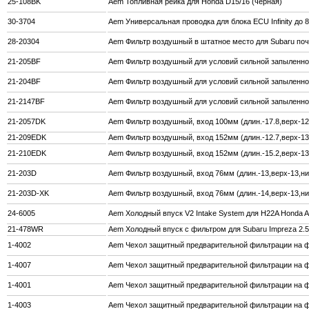
25-108BK
Aem Топливная рейка для Honda D15/16 (черная)
30-3704
Aem Универсальная проводка для блока ECU Infinity до 
28-20304
Aem Фильтр воздушный в штатное место для Subaru почт
21-205BF
Aem Фильтр воздушный для условий сильной запыленност
21-204BF
Aem Фильтр воздушный для условий сильной запыленност
21-2147BF
Aem Фильтр воздушный для условий сильной запыленност
21-2057DK
Aem Фильтр воздушный, вход 100мм (длин.-17.8,верх-12,
21-209EDK
Aem Фильтр воздушный, вход 152мм (длин.-12.7,верх-13,
21-210EDK
Aem Фильтр воздушный, вход 152мм (длин.-15.2,верх-13,
21-203D
Aem Фильтр воздушный, вход 76мм (длин.-13,верх-13,низ
21-203D-XK
Aem Фильтр воздушный, вход 76мм (длин.-14,верх-13,ни
24-6005
Aem Холодный впуск V2 Intake System для H22A Honda A
21-478WR
Aem Холодный впуск с фильтром для Subaru Impreza 2.
1-4002
Aem Чехол защитный предварительной фильтрации на фи
1-4007
Aem Чехол защитный предварительной фильтрации на фи
1-4001
Aem Чехол защитный предварительной фильтрации на фи
1-4003
Aem Чехол защитный предварительной фильтрации на фи