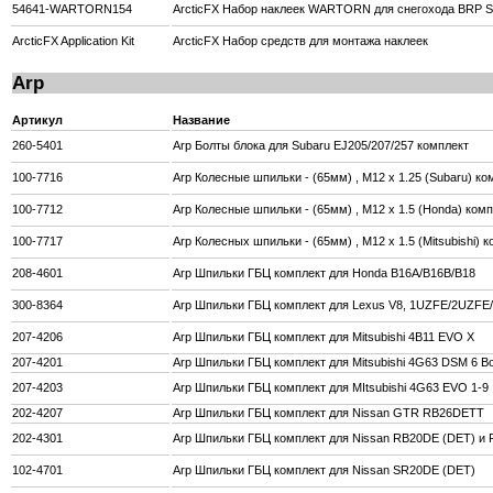
54641-WARTORN154
ArcticFX Набор наклеек WARTORN для снегохода BRP S
ArcticFX Application Kit
ArcticFX Набор средств для монтажа наклеек
Arp
Артикул
Название
260-5401
Arp Болты блока для Subaru EJ205/207/257 комплект
100-7716
Arp Колесные шпильки - (65мм) , M12 x 1.25 (Subaru) ко
100-7712
Arp Колесные шпильки - (65мм) , M12 x 1.5 (Honda) комп
100-7717
Arp Колесных шпильки - (65мм) , M12 x 1.5 (Mitsubishi) 
208-4601
Arp Шпильки ГБЦ комплект для Honda B16A/B16B/B18
300-8364
Arp Шпильки ГБЦ комплект для Lexus V8, 1UZFE/2UZF
207-4206
Arp Шпильки ГБЦ комплект для Mitsubishi 4B11 EVO X
207-4201
Arp Шпильки ГБЦ комплект для Mitsubishi 4G63 DSM 6 Bo
207-4203
Arp Шпильки ГБЦ комплект для MItsubishi 4G63 EVO 1-9
202-4207
Arp Шпильки ГБЦ комплект для Nissan GTR RB26DETT
202-4301
Arp Шпильки ГБЦ комплект для Nissan RB20DE (DET) и
102-4701
Arp Шпильки ГБЦ комплект для Nissan SR20DE (DET)