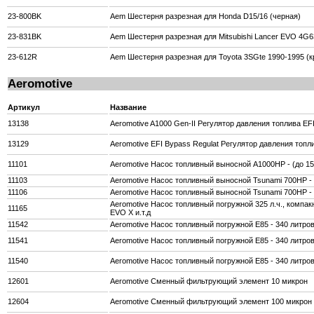
23-800BK
Aem Шестерня разрезная для Honda D15/16 (черная)
23-831BK
Aem Шестерня разрезная для Mitsubishi Lancer EVO 4G6
23-612R
Aem Шестерня разрезная для Toyota 3SGte 1990-1995 (к
Aeromotive
Артикул
Название
13138
Aeromotive A1000 Gen-II Регулятор давления топлива EFI 
13129
Aeromotive EFI Bypass Regulat Регулятор давления топли
11101
Aeromotive Насос топливный выносной A1000HP - (до 150
11103
Aeromotive Насос топливный выносной Tsunami 700HP - (
11106
Aeromotive Насос топливный выносной Tsunami 700HP - (
Aeromotive Насос топливный погружной 325 л.ч., комп
11165
EVO X и.т.д
11542
Aeromotive Насос топливный погружной E85 - 340 литров
11541
Aeromotive Насос топливный погружной E85 - 340 литров
11540
Aeromotive Насос топливный погружной E85 - 340 литров
12601
Aeromotive Сменный фильтрующий элемент 10 микрон
12604
Aeromotive Сменный фильтрующий элемент 100 микрон