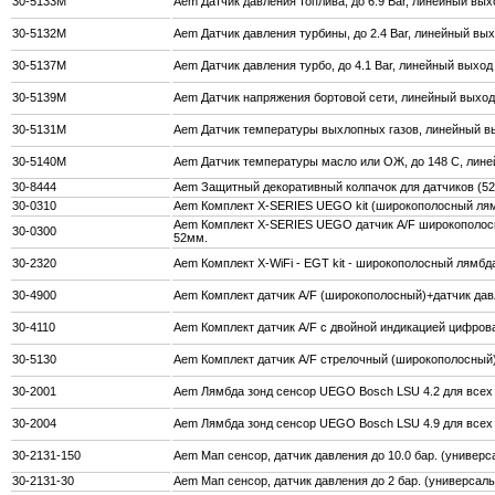
30-5133M
Aem Датчик давления топлива, до 6.9 Bar, линейный вых
30-5132M
Aem Датчик давления турбины, до 2.4 Bar, линейный вых
30-5137M
Aem Датчик давления турбо, до 4.1 Bar, линейный выход
30-5139M
Aem Датчик напряжения бортовой сети, линейный выход 
30-5131M
Aem Датчик температуры выхлопных газов, линейный вы
30-5140M
Aem Датчик температуры масло или ОЖ, до 148 С, линей
30-8444
Aem Защитный декоративный колпачок для датчиков (5
30-0310
Aem Комплект X-SERIES UEGO kit (широкополосный лям
Aem Комплект X-SERIES UEGO датчик A/F широкополосн
30-0300
52мм.
30-2320
Aem Комплект X-WiFi - EGT kit - широкополосный лямбд
30-4900
Aem Комплект датчик A/F (широкополосный)+датчик давл
30-4110
Aem Комплект датчик A/F с двойной индикацией цифров
30-5130
Aem Комплект датчик A/F стрелочный (широкополосный) 
30-2001
Aem Лямбда зонд сенсор UEGO Bosch LSU 4.2 для всех
30-2004
Aem Лямбда зонд сенсор UEGO Bosch LSU 4.9 для всех
30-2131-150
Aem Мап сенсор, датчик давления до 10.0 бар. (универ
30-2131-30
Aem Мап сенсор, датчик давления до 2 бар. (универсал