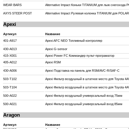
WEAR BARS
Alternative Impact Коньки TITANIUM для лыж снегохода 
AXYS STEER POST
Alternative Impact Рулевая колонка TITANIUM для POLA
Apexi
Артикул
Название
401-A917
Apexi AFC NEO Топливный контроллер
430-A013
Apexi G-sensor
415-X001
Apexi Power FC Коммандер пульт-програматор
405-A012
Apexi RSM
430-A006
Apexi Подставка на панель для RSM/AVC-R/SAF-C
503-T102
Apexi Фильтр воздушный в штатное место для Toyota 4A
503-T104
Apexi Фильтр воздушный в штатное место для Toyota 4A
500-A022
Apexi Фильтр воздушный универсальный вход 75мм
500-A021
Apexi Фильтр воздушный универсальный вход 85мм
Aragon
Артикул
Название