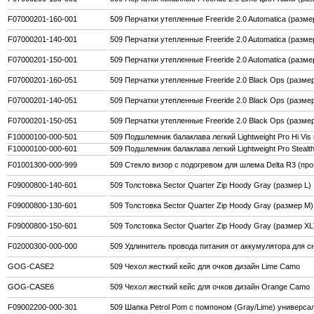
F07000201-160-001
509 Перчатки утепленные Freeride 2.0 Automatica (разме
F07000201-140-001
509 Перчатки утепленные Freeride 2.0 Automatica (разме
F07000201-150-001
509 Перчатки утепленные Freeride 2.0 Automatica (разме
F07000201-160-051
509 Перчатки утепленные Freeride 2.0 Black Ops (разме
F07000201-140-051
509 Перчатки утепленные Freeride 2.0 Black Ops (размер
F07000201-150-051
509 Перчатки утепленные Freeride 2.0 Black Ops (разме
F10000100-000-501
509 Подшлемник балаклава легкий Lightweight Pro Hi Vi
F10000100-000-601
509 Подшлемник балаклава легкий Lightweight Pro Stealt
F01001300-000-999
509 Стекло визор с подогревом для шлема Delta R3 (пр
F09000800-140-601
509 Толстовка Sector Quarter Zip Hoody Gray (размер L)
F09000800-130-601
509 Толстовка Sector Quarter Zip Hoody Gray (размер M)
F09000800-150-601
509 Толстовка Sector Quarter Zip Hoody Gray (размер XL
F02000300-000-000
509 Удлинитель провода питания от аккумулятора для сн
GOG-CASE2
509 Чехол жесткий кейс для очков дизайн Lime Camo
GOG-CASE6
509 Чехол жесткий кейс для очков дизайн Orange Camo
F09002200-000-301
509 Шапка Petrol Pom с помпоном (Gray/Lime) универс