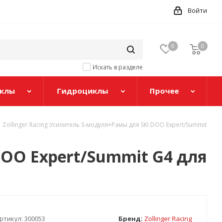
Войти
0
0
Искать в разделе
клы
Гидроциклы
Прочее
Zollinger Racing Усилитель S-модуля+Рамы для SKI DOO Expert/Summit
DOO Expert/Summit G4 для
ртикул:
300053
Бренд:
Zollinger Racing