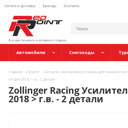
Оплата и доставка
Бренды
Контакты
Все для тюнинга и активного отдыха
Автомобили
Снегоходы
Тур
Главная
-
Каталог
-
Запчасти, экипировка и товары для тюнинга сне
G4 для 2018 > г.в. - 2 детали
Zollinger Racing Усилит
2018 > г.в. - 2 детали