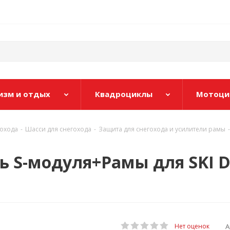
изм и отдых
Квадроциклы
Мотоци
гохода
-
Шасси для снегохода
-
Защита для снегохода и усилители рамы
-
ель S-модуля+Рамы для SKI 
А
Нет оценок