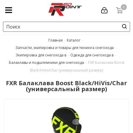
0
Главная
-
Каталог
-
Запчасти, экипировка и товары для тюнинга снегохода
-
Экипировка для снегохода в
-
Одежда для снегохода в
-
Балаклавы и подшлемники для снегохода
-
FXR Балаклава Boost
Black/HiVis/Char (универсальный размер)
FXR Балаклава Boost Black/HiVis/Char
(универсальный размер)