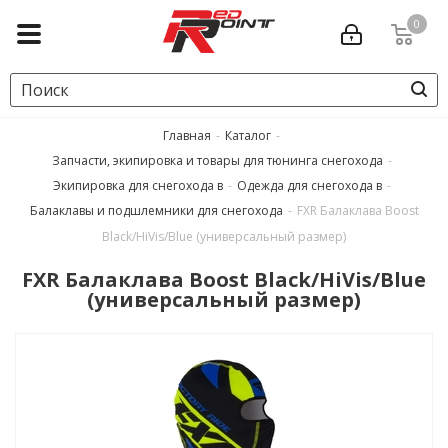
0
Главная
-
Каталог
-
Запчасти, экипировка и товары для тюнинга снегохода
-
Экипировка для снегохода в
-
Одежда для снегохода в
-
Балаклавы и подшлемники для снегохода
-
FXR Балаклава Boost
Black/HiVis/Blue (универсальный размер)
FXR Балаклава Boost Black/HiVis/Blue
(универсальный размер)