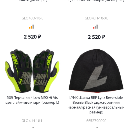
GLO4LO-18-L
GLO4LH-18-XL
2 520 ₽
2 520 ₽
509 Перчатки 4 Low M90 Hi-Vis
LYNX Шапка BRP Lynx Reversible
цвет лайм-милитари (размер L)
Beanie Black двухсторонняя
черная/красная (универсальный
размер)
GLO4LH-18-L
6652790090