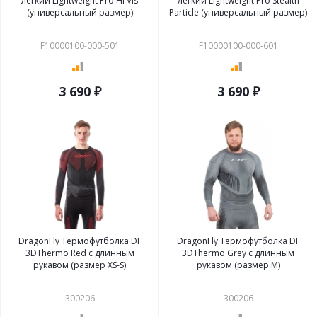
легкий Lightweight Pro Hi Vis
легкий Lightweight Pro Stealth
(универсальный размер)
Particle (универсальный размер)
F10000100-000-501
F10000100-000-601
3 690 ₽
3 690 ₽
DragonFly Термофутболка DF
DragonFly Термофутболка DF
3DThermo Red с длинным
3DThermo Grey с длинным
рукавом (размер XS-S)
рукавом (размер M)
300206
300206