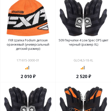
FXR Шапка Podium детская
509 Перчатки 4 Low Spec OPS цвет
оранжевый (универсальный
черный (размер XL)
детский размер)
171615-3000-01
GLO4LS-18-XL
2 010 ₽
2 520 ₽