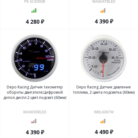
PK-SC6093B
WA6047BLED
4 390 ₽
4 280 ₽
Depo Racing Датчик тахометер
Depo Racing Датчик давление
обороты двигателя,Цифровой
топлива, 2 цвета подсветка (60мм)
допол.диспл.2 цвет.подсвет.(60мм)
WA6093BLED
WBL6067W
4 490 ₽
4 390 ₽