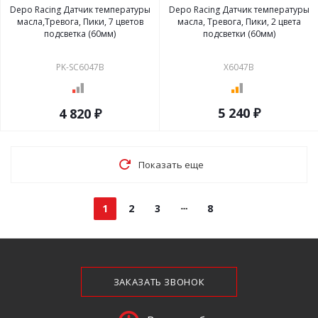
Depo Racing Датчик температуры
Depo Racing Датчик температуры
масла,Тревога, Пики, 7 цветов
масла, Тревога, Пики, 2 цвета
подсветка (60мм)
подсветки (60мм)
PK-SC6047B
X6047B
5 240 ₽
4 820 ₽
Показать еще
1
2
3
8
ЗАКАЗАТЬ ЗВОНОК