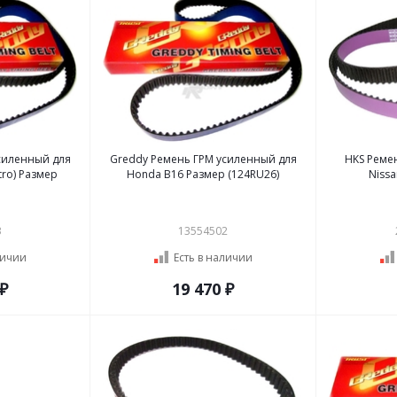
силенный для
Greddy Ремень ГРМ усиленный для
HKS Реме
азмер
Honda B16 Размер (124RU26)
Niss
3
13554502
личии
Есть в наличии
 ₽
19 470 ₽