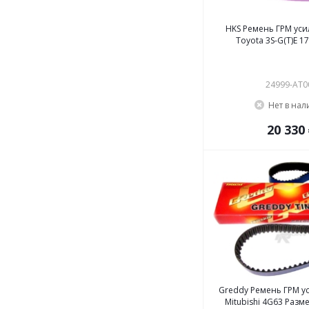
HKS Ремень ГРМ ус
Toyota 3S-G(T)E 1
24999-AT0
Нет в на
20 330
Greddy Ремень ГРМ у
Mitubishi 