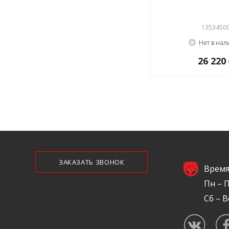
1353450
Нет в на
26 220
ЗАКАЗАТЬ ЗВОНОК
Время
Пн – П
Сб – В