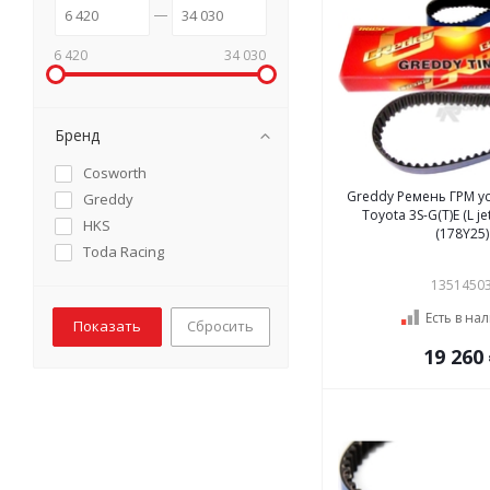
6 420
34 030
Бренд
Cosworth
Greddy Ремень ГРМ у
Greddy
Toyota 3S-G(T)E (L jetro) Р
HKS
(178Y25)
Toda Racing
1351450
Есть в на
Сбросить
19 260