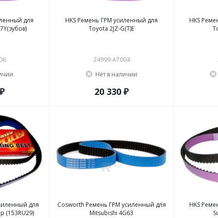
иленный для
HKS Ремень ГРМ усиленный для
HKS Реме
77Y(зубов)
Toyota 2JZ-G(T)E
T
06
24999-AT004
личии
Нет в наличии
 ₽
20 330 ₽
силенный для
Cosworth Ремень ГРМ усиленный для
HKS Реме
4G63 Размер (153RU29)
Mitsubishi 4G63
S