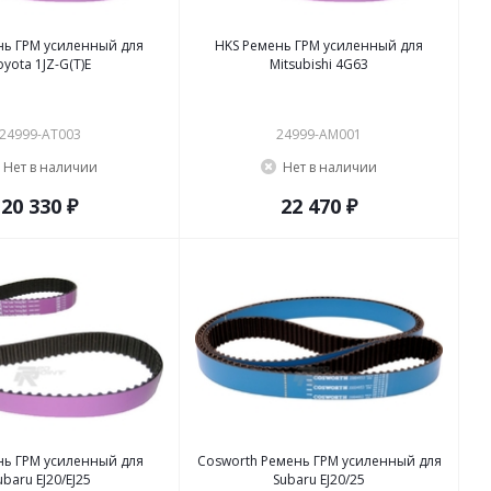
нь ГРМ усиленный для
HKS Ремень ГРМ усиленный для
oyota 1JZ-G(T)E
Mitsubishi 4G63
24999-AT003
24999-AM001
Нет в наличии
Нет в наличии
20 330 ₽
22 470 ₽
нь ГРМ усиленный для
Cosworth Ремень ГРМ усиленный для
ubaru EJ20/EJ25
Subaru EJ20/25