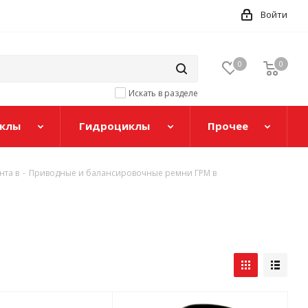
Войти
0
0
Искать в разделе
клы
Гидроциклы
Прочее
нта в
-
Приводные и балансировочные ремни ГРМ в