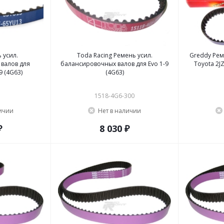
 усил.
Toda Racing Ремень усил.
Greddy Рем
валов для
балансировочных валов для Evo 1-9
9 (4G63)
(4G63)
1
1518-4G6-300
личии
Нет в наличии
₽
8 030 ₽