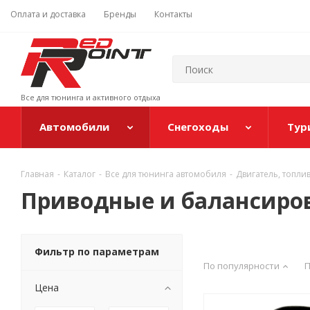
Оплата и доставка
Бренды
Контакты
Все для тюнинга и активного отдыха
Автомобили
Снегоходы
Тур
Главная
-
Каталог
-
Все для тюнинга автомобиля
-
Двигатель, топли
Приводные и балансиро
Фильтр по параметрам
По популярности
П
Цена