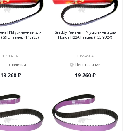
ень ГРМ усиленный для
Greddy Ремень ГРМ усиленный для
Toyota 2JZ (G)TE Размер (143Y25)
Honda H22A Размер (155 YU24)
13514502
13554504
Нет в наличии
Нет в наличии
19 260 ₽
19 260 ₽