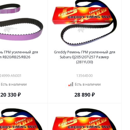
нь ГРМ усиленный для
Greddy Ремень ГРМ усиленный для
an RB20/RB25/RB26
Subaru EJ205\207\257 Размер
(281YU30)
24999-AN001
13564500
Есть в наличии
Есть в наличии
20 330 ₽
28 890 ₽