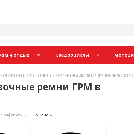
изм и отдых
Квадроциклы
Мотоци
вная система и охлаждение в
-
Компоненты двигателя для тюнинга и ремо
вочные ремни ГРМ в
о алфавиту
По цене