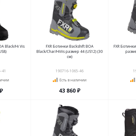
A Black/Hi Vis
FXR Ботинки Backshift BOA
FXR Ботинки 
US8)
Black/Char/HiVis размер 44 (US12) (30
разме
см)
5-41
190716-1065-46
1
личии
Есть в наличии
43 860 ₽
 ₽