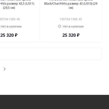
HiVis размер 43,5 (US11)
Black/Char/HiVis размер 43 (US10) (29
(29,5 см)
см)
90704-1065-45
190704-1065-43
Нет в наличии
Нет в наличии
25 320 ₽
25 320 ₽