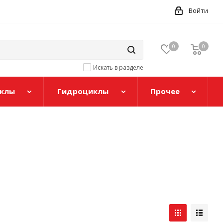
Войти
0
0
Искать в разделе
клы
Гидроциклы
Прочее