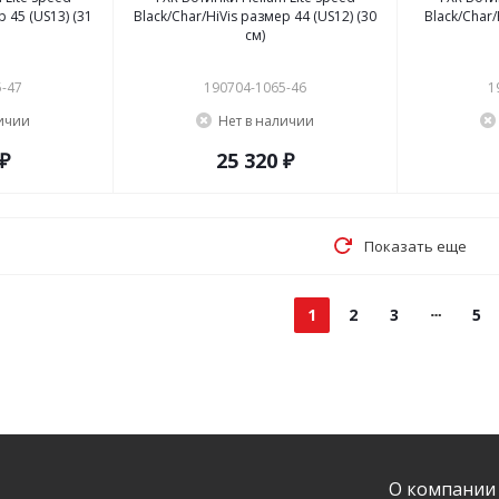
р 45 (US13) (31
Black/Char/HiVis размер 44 (US12) (30
Black/Char/
см)
5-47
190704-1065-46
1
личии
Нет в наличии
 ₽
25 320 ₽
Показать еще
1
2
3
5
О компании