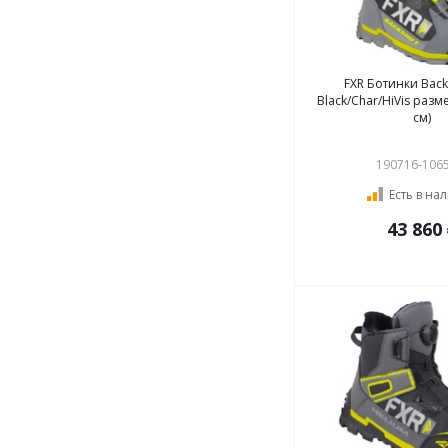
FXR Ботинки Back
Black/Char/HiVis разме
см)
190716-106
Есть в на
43 860