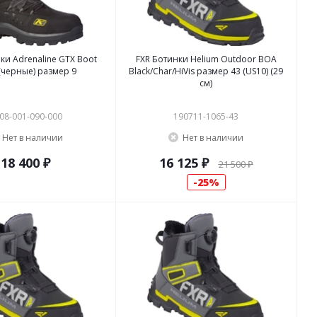
ки Adrenaline GTX Boot
FXR Ботинки Helium Outdoor BOA
 (черные) размер 9
Black/Char/HiVis размер 43 (US10) (29
см)
08-001-090-000
190711-1065-43
Нет в наличии
Нет в наличии
18 400 ₽
16 125 ₽
21 500 ₽
25%