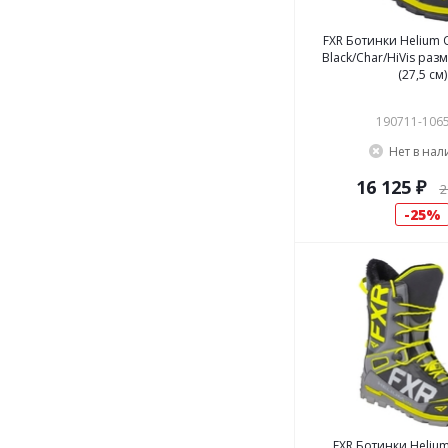
FXR Ботинки Helium
Black/Char/HiVis разм
(27,5 см)
190711-106
Нет в на
16 125 ₽
2
25%
FXR Ботинки Helium