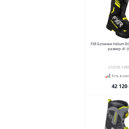
FXR Ботинки Helium BO
размер 41 (
210705-106
Есть в на
42 120