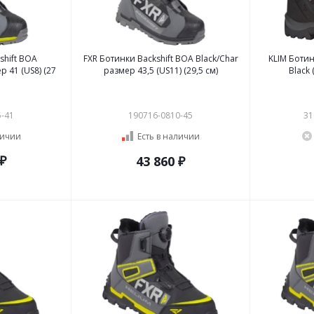
shift BOA
FXR Ботинки Backshift BOA Black/Char
KLIM Ботин
р 41 (US8) (27
размер 43,5 (US11) (29,5 см)
Black
5-41
190716-0810-45
31
личии
Есть в наличии
 ₽
43 860 ₽