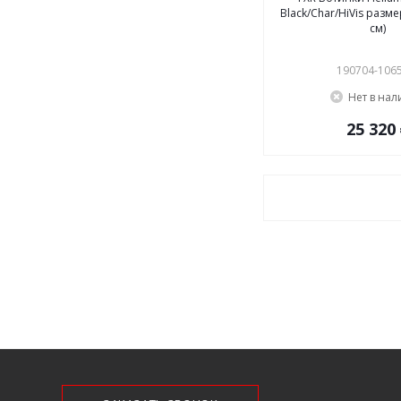
Black/Char/HiVis разме
см)
190704-106
Нет в на
25 320