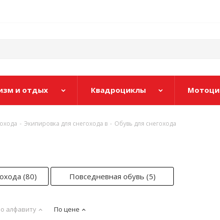
изм и отдых
Квадроциклы
Мотоци
гохода
-
Экипировка для снегохода в
-
Обувь для снегохода
гохода
(80)
Повседневная обувь
(5)
о алфавиту
По цене