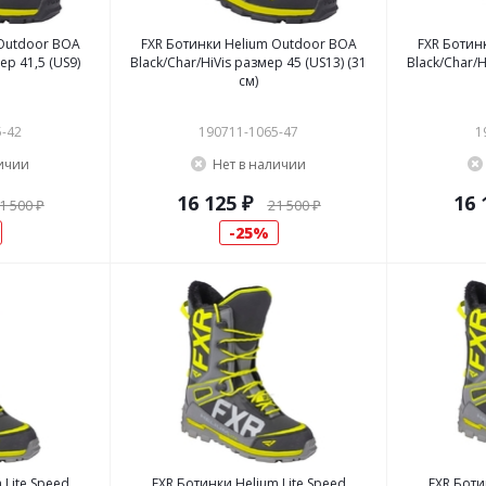
 Outdoor BOA
FXR Ботинки Helium Outdoor BOA
FXR Ботин
ер 41,5 (US9)
Black/Char/HiVis размер 45 (US13) (31
Black/Char/H
см)
5-42
190711-1065-47
1
личии
Нет в наличии
16 125 ₽
16 
1 500 ₽
21 500 ₽
25%
 Lite Speed
FXR Ботинки Helium Lite Speed
FXR Боти