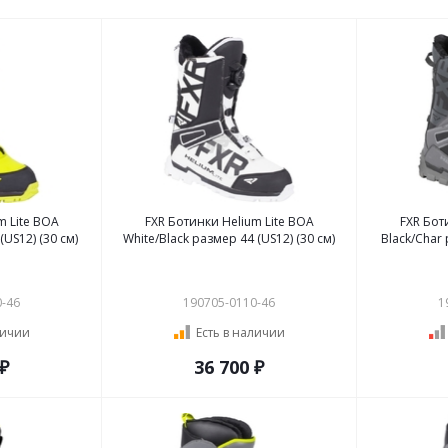
m Lite BOA
FXR Ботинки Helium Lite BOA
FXR Бот
(US12) (30 см)
White/Black размер 44 (US12) (30 см)
Black/Char 
0-46
190705-0110-46
1
личии
Есть в наличии
 ₽
36 700 ₽