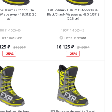
ки Helium Outdoor BOA
FXR Ботинки Helium Outdoor BOA
iVis размер 44 (US12) (30
Black/Char/HiVis размер 43,5 (US11)
см)
(29,5 см)
90711-1065-46
190711-1065-45
Нет в наличии
Нет в наличии
125 ₽
16 125 ₽
21 500 ₽
21 500 ₽
25%
25%
нки Helium Lite Speed
FXR Ботинки Helium Lite Speed