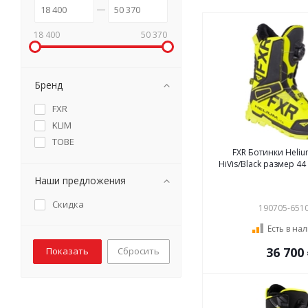
18 400
50 370
Бренд
FXR
KLIM
TOBE
FXR Ботинки Heliu
HiVis/Black размер 44 
Наши предложения
Скидка
190705-651
Есть в на
36 700
Сбросить