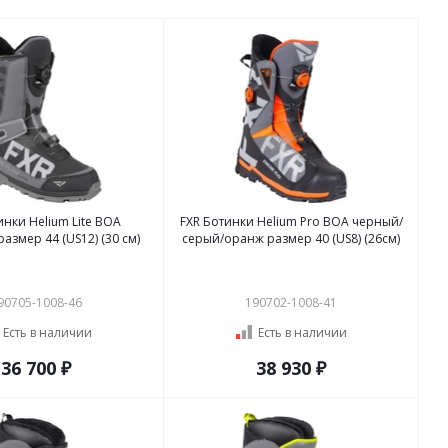
инки Helium Lite BOA
FXR Ботинки Helium Pro BOA черный/
размер 44 (US12) (30 см)
серый/оранж размер 40 (US8) (26см)
90705-1008-46
190702-1008-41
Есть в наличии
Есть в наличии
36 700 ₽
38 930 ₽