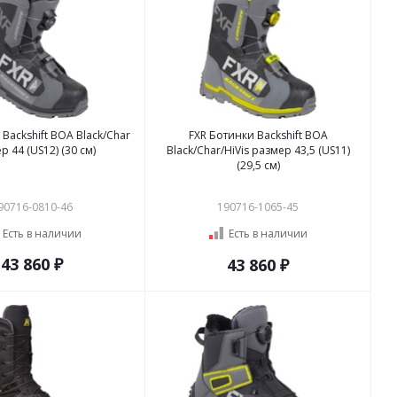
Backshift BOA Black/Char
FXR Ботинки Backshift BOA
р 44 (US12) (30 см)
Black/Char/HiVis размер 43,5 (US11)
(29,5 см)
90716-0810-46
190716-1065-45
Есть в наличии
Есть в наличии
43 860 ₽
43 860 ₽