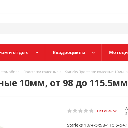
изм и отдых
Квадроциклы
Мотоци
 автомобиля
-
Проставки колесные в
-
Starleks Проставки колесные 10мм, от
ные 10мм, от 98 до 115.5мм
А
Нет оценок
5
Starleks 10/4-5х98-115.5-54