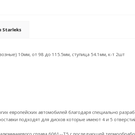
 Starleks
возные) 10мм, от 98 до 115.5мм, ступица 54.1мм, к-т 2шт
огих европейских автомобилей благодаря специально разраб
роставки подходят для дисков которые имеют 4 и 5 отверсти
з алюминиевого сплава 6061--Т5 с последующей термообраб