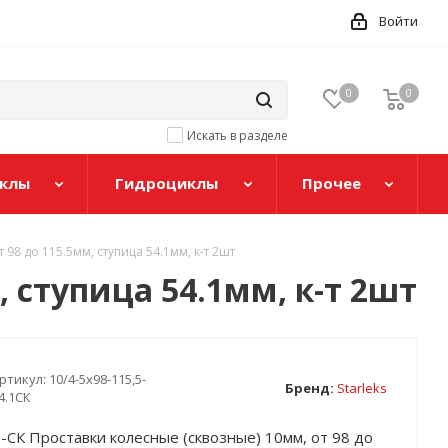
Войти
0
0
Искать в разделе
клы
Гидроциклы
Прочее
 98 до 115.5мм, ступица 54.1мм, к-т 2шт
, ступица 54.1мм, к-т 2шт
ртикул:
10/4-5х98-115,5-
Бренд:
Starleks
4.1СК
.1-СК Проставки колесные (сквозные) 10мм, от 98 до