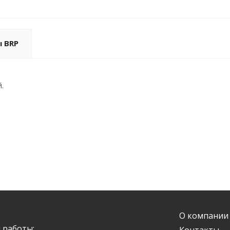
ы BRP
.
О компании
 работы: