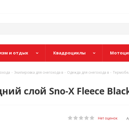
изм и отдых
Квадроциклы
Мотоци
гохода
-
Экипировка для снегохода в
-
Одежда для снегохода в
-
Термобел
ий слой Sno-X Fleece Black
А
Нет оценок