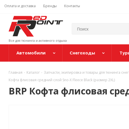
Оплата и доставка
Бренды
Контакты
Все для тюнинга и активного отдыха
Автомобили
Снегоходы
Тур
Главная
-
Каталог
-
Запчасти, экипировка и товары для тюнинга сне
Кофта флисовая средний слой Sno-X Fleece Black (размер 2XL)
BRP Кофта флисовая средн