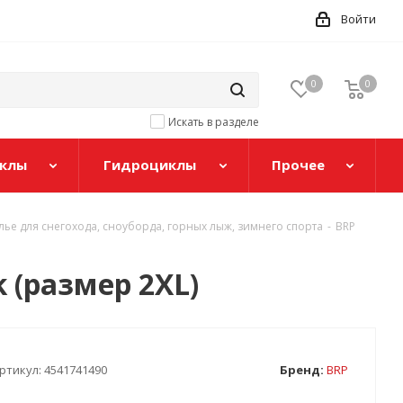
Войти
0
0
Искать в разделе
клы
Гидроциклы
Прочее
ье для снегохода, сноуборда, горных лыж, зимнего спорта
-
BRP
 (размер 2XL)
ртикул:
4541741490
Бренд:
BRP