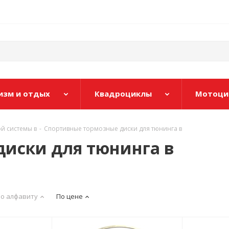
изм и отдых
Квадроциклы
Мотоци
й системы в
-
Спортивные тормозные диски для тюнинга в
иски для тюнинга в
о алфавиту
По цене