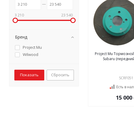
3 210
23 540
Бренд
Project Mu
Project Mu Тормозной д
Wilwood
Subaru (передний)
Сбросить
SCRF051
Есть в на
15 000