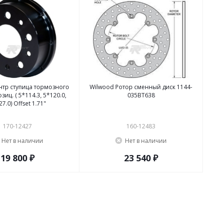
нтр ступица тормозного
Wilwood Ротор сменный диск 1144-
зиц. ( 5*114.3, 5*120.0,
035BT638
7.0) Offset 1.71"
170-12427
160-12483
Нет в наличии
Нет в наличии
19 800 ₽
23 540 ₽