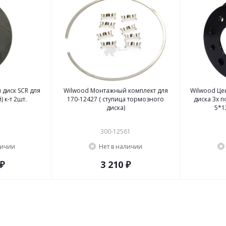
иск SCR для
Wilwood Монтажный комплект для
Wilwood Це
 к-т 2шт.
170-12427 ( ступица тормозного
диска 3х по
диска)
5*12
300-12561
личии
Нет в наличии
 ₽
3 210 ₽