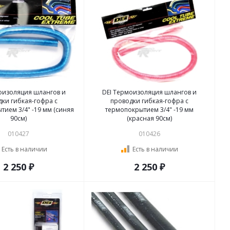
оизоляция шлангов и
DEI Термоизоляция шлангов и
ки гибкая-гофра с
проводки гибкая-гофра с
тием 3/4" -19 мм (синяя
термопокрытием 3/4" -19 мм
90см)
(красная 90см)
010427
010426
Есть в наличии
Есть в наличии
2 250 ₽
2 250 ₽