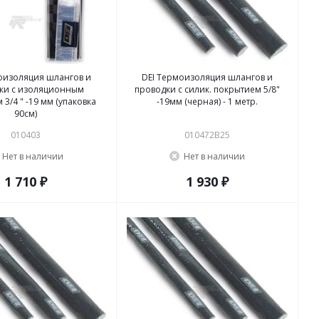
оизоляция шлангов и
DEI Термоизоляция шлангов и
ки с изоляционным
проводки с силик. покрытием 5/8"
3/4 " -19 мм (упаковка
-19мм (черная) - 1 метр.
90см)
010403
010472B25
Нет в наличии
Нет в наличии
1 710 ₽
1 930 ₽