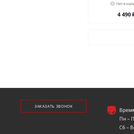
Нет в на
4 490 
ЗАКАЗАТЬ ЗВОНОК
Время
Пн – П
Сб – В