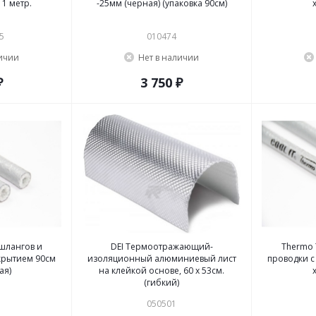
 1 метр.
-25мм (черная) (упаковка 90см)
5
010474
личии
Нет в наличии
₽
3 750 ₽
 шлангов и
DEI Термоотражающий-
Thermo 
окрытием 90см
изоляционный алюминиевый лист
проводки с
ая)
на клейкой основе, 60 x 53см.
(гибкий)
050501