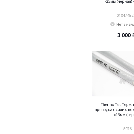
-25мм (черная) -
010474B2
Нет в на
3 000 
Thermo Tec Терм.
проводки с силик. п
x19мм (сер
18076