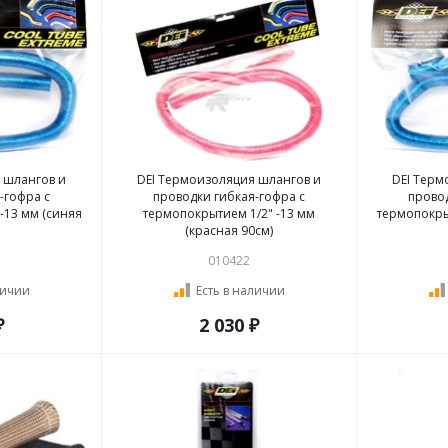
 шлангов и
DEI Термоизоляция шлангов и
DEI Терм
-гофра с
проводки гибкая-гофра с
провод
-13 мм (синяя
термопокрытием 1/2" -13 мм
термопокры
(красная 90см)
010422
личии
Есть в наличии
₽
2 030 ₽