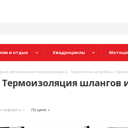
изм и отдых
Квадроциклы
Мотоци
рная автомобильная термоизоляция в
-
Термочехлы на турбины. Термои
 Термоизоляция шлангов и
о алфавиту
По цене