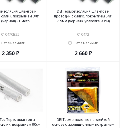
оизоляция шлангов и
DEI Термоизоляция шлангов и
 силик. покрытием 3/8"
проводки с силик. покрытием 5/8"
 (черная) - 1 метр.
-19мм (черная) (упаковка 90см)
010470B25
010472
Нет в наличии
Нет в наличии
2 350 ₽
2 660 ₽
Tec Терм. шлангов и
DEI Термо-полотно на клейкой
 силик. покрытием 90см
основе с изоляционным покрытием