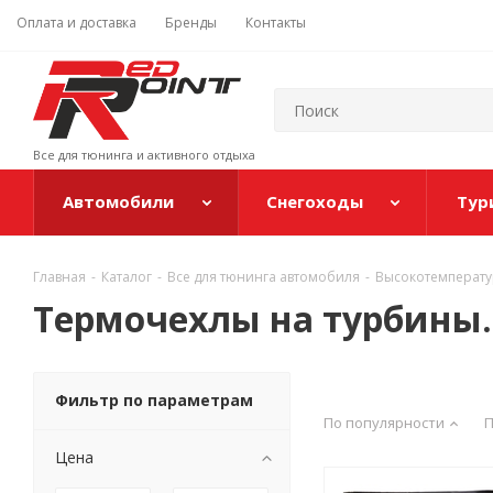
Оплата и доставка
Бренды
Контакты
Все для тюнинга и активного отдыха
Автомобили
Снегоходы
Тур
Главная
-
Каталог
-
Все для тюнинга автомобиля
-
Высокотемперату
Термочехлы на турбины.
Фильтр по параметрам
По популярности
П
Цена