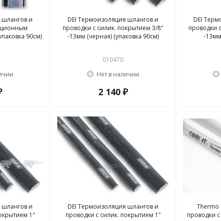
 шлангов и
DEI Термоизоляция шлангов и
DEI Терм
яционным
проводки с силик. покрытием 3/8"
проводки с
упаковка 90см)
-13мм (черная) (упаковка 90см)
-13мм
010470
личии
Нет в наличии
₽
2 140 ₽
 шлангов и
DEI Термоизоляция шлангов и
Thermo 
окрытием 1"
проводки с силик. покрытием 1"
проводки с