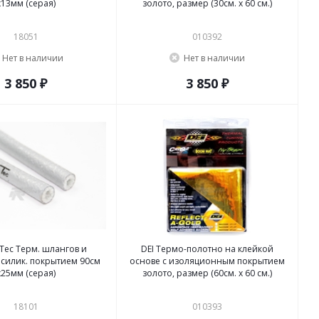
x13мм (серая)
золото, размер (30см. x 60 см.)
18051
010392
Нет в наличии
Нет в наличии
3 850 ₽
3 850 ₽
Tec Терм. шлангов и
DEI Термо-полотно на клейкой
 силик. покрытием 90см
основе с изоляционным покрытием
x25мм (серая)
золото, размер (60см. x 60 см.)
18101
010393