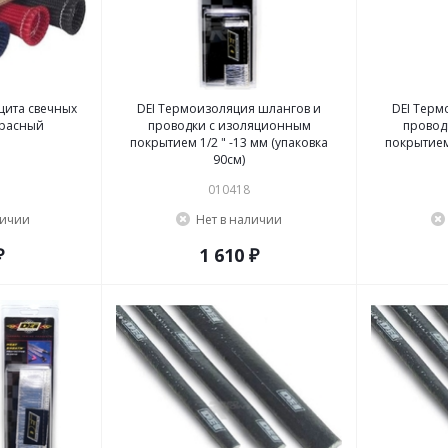
щита свечных
DEI Термоизоляция шлангов и
DEI Терм
Красный
проводки с изоляционным
провод
покрытием 1/2 " -13 мм (упаковка
покрытием 
90см)
010418
личии
Нет в наличии
₽
1 610 ₽