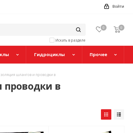
Войти
0
0
Искать в разделе
клы
Гидроциклы
Прочее
золяция шлангов и проводки в
 проводки в