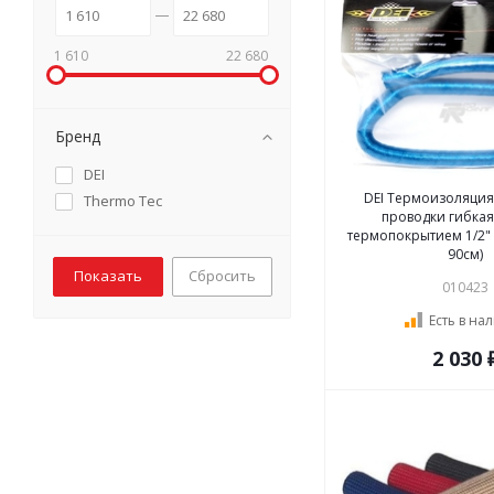
1 610
22 680
Бренд
DEI
DEI Термоизоляция
Thermo Tec
проводки гибкая
термопокрытием 1/2" 
90см)
Сбросить
010423
Есть в на
2 030 