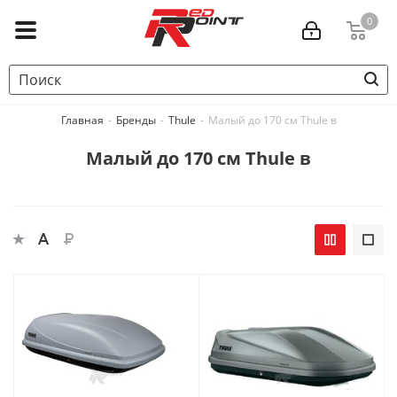
0
Главная
-
Бренды
-
Thule
-
Малый до 170 см Thule в
Малый до 170 см Thule в