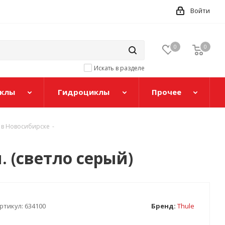
Войти
0
0
Искать в разделе
клы
Гидроциклы
Прочее
 в Новосибирске
-
. (светло серый)
ртикул:
634100
Бренд:
Thule