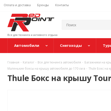
Оплата и доставка
Бренды
Контакты
Все для тюнинга и активного отдыха
Автомобили
Снегоходы
Тур
Главная
-
Каталог
-
Все для тюнинга автомобиля
-
Багажники на кр
Маленькие боксы на крышу автомобиля до 170 см в
-
Thule Бокс на к
Thule Бокс на крышу Touri