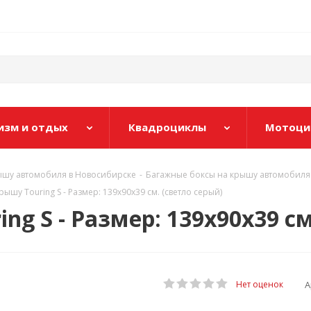
изм и отдых
Квадроциклы
Мотоци
ышу автомобиля в Новосибирске
-
Багажные боксы на крышу автомобиля
рышу Touring S - Размер: 139х90х39 см. (светло серый)
ng S - Размер: 139х90х39 см
А
Нет оценок