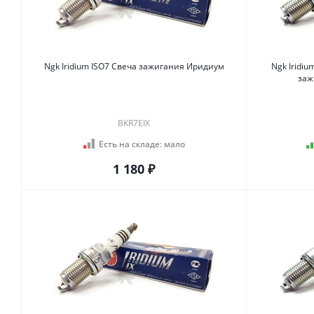
Ngk Iridium ISO7 Свеча зажигания Иридиум
Ngk Iridium Ra
заж
BKR7EIX
Есть на складе:
мало
1 180 ₽