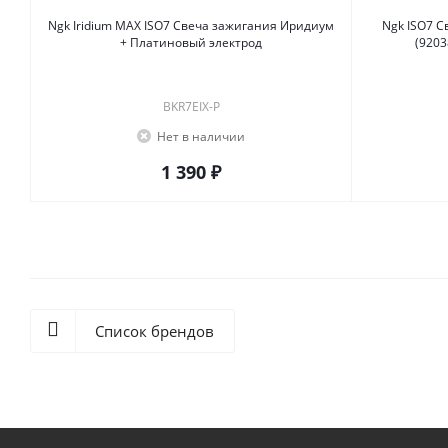
Ngk Iridium MAX ISO7 Свеча зажигания Иридиум
Ngk ISO7 Свеча зажигания гидроцикл LFR7A
+ Платиновый электрод
(9203
BKR7EIX-P
Нет в наличии
1 390 ₽
Список брендов