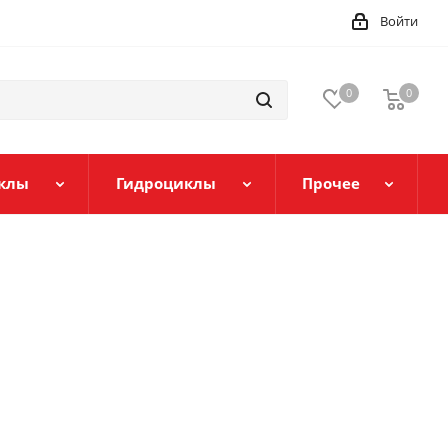
Войти
0
0
клы
Гидроциклы
Прочее