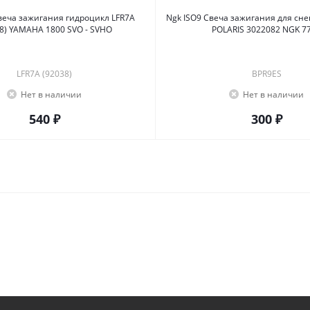
Ngk ISO9 Свеча зажигания для снегохода BPR9ES
8) YAMAHA 1800 SVO - SVHO
POLARIS 3022082 NGK 7
LFR7A (92038)
BPR9ES
Нет в наличии
Нет в наличии
540 ₽
300 ₽