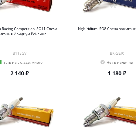
cing Competition ISO11 Свеча
Ngk Iridium ISO8 Свеча 
игания Иридиум Рейсинг
B11EGV
BKR8EIX
Есть на складе:
много
Нет в наличии
2 140 ₽
1 180 ₽