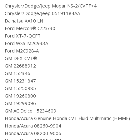
Chrysler/Dodge/Jeep Mopar NS-2/CVTF+4
Chrysler/Dodge/Jeep 05191184AA
Daihatsu XA10 LN
Ford Mercon® C/23/30
Ford XT-7-QCFT
Ford WSS-M2C933A
Ford M2C928-A
GM DEX-CVT®
GM 22688912
GM 152346
GM 15231847
GM 15250985
GM 19260800
GM 19299096
GM AC Delco 15234609
Honda/Acura Genuine Honda CVT Fluid Multimatic (HMMF)
Honda/Acura 08260-9904
Honda/Acura 08200-9006