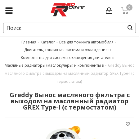
0
Главная
-
Каталог
-
Все для тюнинга автомобиля
-
Двигатель, топливная система и охлаждение в
-
Компоненты для системы охлаждения двигателя в
-
Масляные радиаторы (маслокулеры) и компоненты в
-
Greddy Вынос
масляного фильтра с выходом на маслянный радиатор GREX Type-I (с
термостатом)
Greddy Вынос масляного фильтра с
выходом на маслянный радиатор
GREX Type-I (с термостатом)