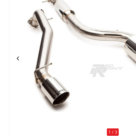
1
/
3