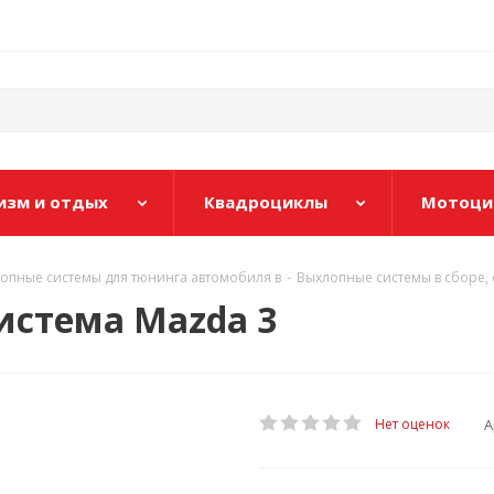
изм и отдых
Квадроциклы
Мотоци
лопные системы для тюнинга автомобиля в
-
Выхлопные системы в сборе, 
истема Mazda 3
А
Нет оценок