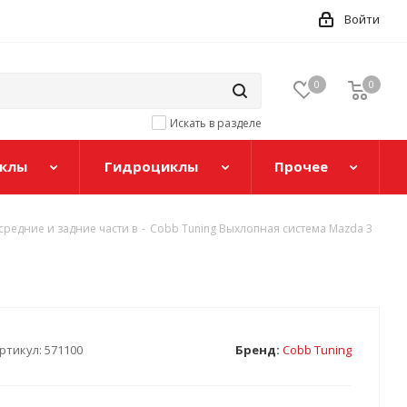
Войти
0
0
Искать в разделе
клы
Гидроциклы
Прочее
средние и задние части в
-
Cobb Tuning Выхлопная система Mazda 3
ртикул:
571100
Бренд:
Cobb Tuning