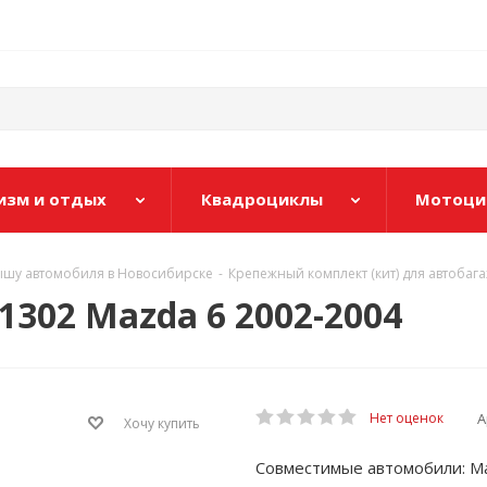
изм и отдых
Квадроциклы
Мотоци
ышу автомобиля в Новосибирске
-
Крепежный комплект (кит) для автобаг
1302 Mazda 6 2002-2004
А
Нет оценок
Хочу купить
Совместимые автомобили: M