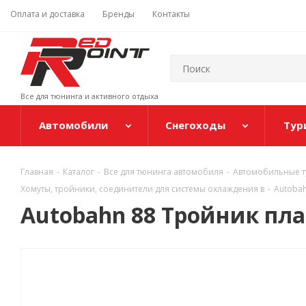
Оплата и доставка
Бренды
Контакты
Все для тюнинга и активного отдыха
Автомобили
Снегоходы
Тур
Главная
-
Каталог
-
Все для тюнинга автомобиля
-
Автомобильные ту
Хомуты, тройники, соединители для системы охлаждения в
-
Autobah
Autobahn 88 Тройник пл