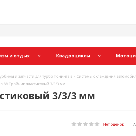
изм и отдых
Квадроциклы
Мотоци
рбины и запчасти для турбо тюнинга в
-
Системы охлаждения автомобиля
n 88 Тройник пластиковый 3/3/3 мм
астиковый 3/3/3 мм
А
Нет оценок