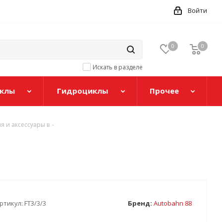
Войти
0
0
Искать в разделе
клы
Гидроциклы
Прочее
 и аксессуары в
-
ртикул:
FT3/3/3
Бренд:
Autobahn 88