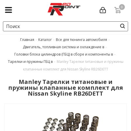
0
Главная
-
Каталог
-
Все для тюнинга автомобиля
-
Двигатель, топливная система и охлаждение в
-
Головки блока цилиндров (ГБЦ) в сборе и компоненты в
-
Тарелки и пружины ГБЦ в
-
Manley Тарелки титановые и пружины
клапанные комплект для Nissan Skyline RB26DETT
Manley Тарелки титановые и
пружины клапанные комплект для
Nissan Skyline RB26DETT