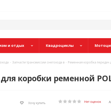
изм и отдых
Квадроциклы
Мотоци
гохода
-
Запчасти трансмиссии снегохода в
-
Ременная коробка передач д
для коробки ременной POLA
А
Нет оценок
Хочу купить