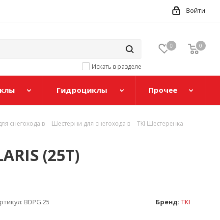
Войти
0
0
Искать в разделе
клы
Гидроциклы
Прочее
ля снегохода в
-
Шестерни для снегохода в
-
TKI Шестеренка
RIS (25T)
ртикул:
BDPG.25
Бренд:
TKI