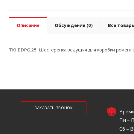
Описание
Обсуждение
(0)
Все товары
TKI BDPG.25 Шестеренка ведущяя для коробки ременной
ЗАКАЗАТЬ ЗВОНОК
Время
Пн – П
Сб – В