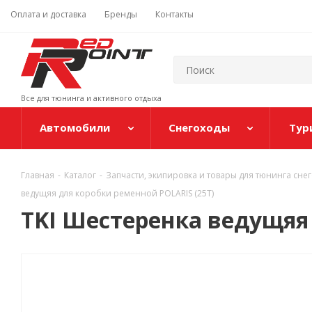
Оплата и доставка
Бренды
Контакты
Все для тюнинга и активного отдыха
Автомобили
Снегоходы
Тур
Главная
-
Каталог
-
Запчасти, экипировка и товары для тюнинга сне
ведущяя для коробки ременной POLARIS (25T)
TKI Шестеренка ведущяя 