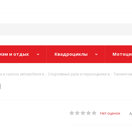
изм и отдых
Квадроциклы
Мотоци
а и салона автомобиля в
-
Спортивные рули и переходники в
-
Тюнинговы
м
А
Нет оценок