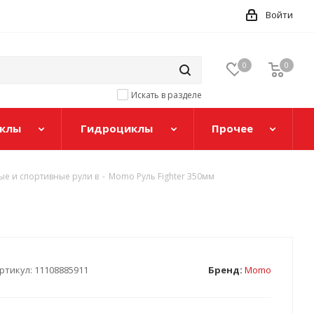
Войти
0
0
Искать в разделе
клы
Гидроциклы
Прочее
е и спортивные рули в
-
Momo Руль Fighter 350мм
ртикул:
11108885911
Бренд:
Momo