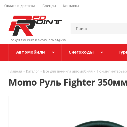
Оплата и доставка
Бренды
Контакты
Все для тюнинга и активного отдыха
Автомобили
Снегоходы
Тур
Главная
-
Каталог
-
Все для тюнинга автомобиля
-
Тюнинг интерьер
Momo Руль Fighter 350м