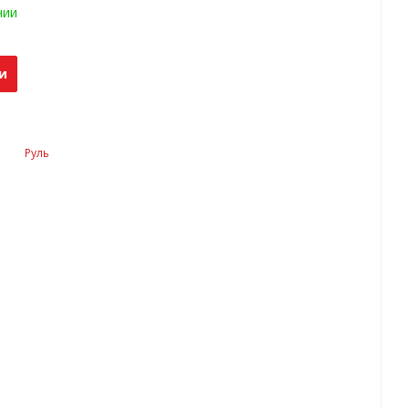
чии
и
Руль