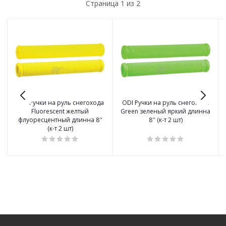
Страница
1
из 2
ODI Ручки на руль снегохода
ODI Ручки на руль снегохода
Fluorescent желтый
Green зеленый яркий длинна
флуоресцентный длинна 8''
8'' (к-т 2 шт)
(к-т 2 шт)