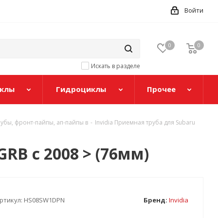
Войти
0
0
Искать в разделе
клы
Гидроциклы
Прочее
бы, фронт-пайпы, ап-пайпы в
-
Invidia Приемная труба для Subaru
GRB c 2008 > (76мм)
ртикул:
HS08SW1DPN
Бренд:
Invidia