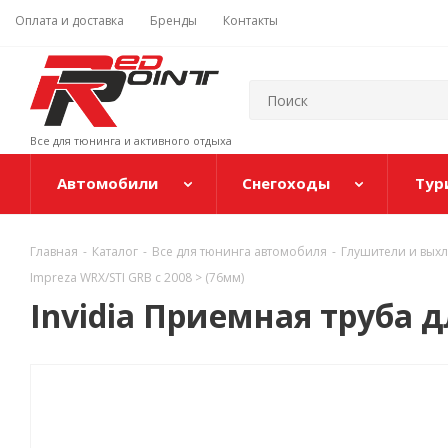
Оплата и доставка
Бренды
Контакты
Все для тюнинга и активного отдыха
Автомобили
Снегоходы
Тур
Главная
-
Каталог
-
Все для тюнинга автомобиля
-
Глушители и вых
Impreza WRX/STI GRB c 2008 > (76мм)
Invidia Приемная труба д