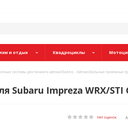
изм и отдых
Квадроциклы
Мотоци
лопные системы для тюнинга автомобиля в
-
Автомобильные приемные тру
ля Subaru Impreza WRX/STI 
А
Нет оценок