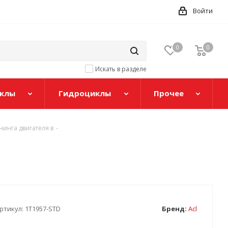
Войти
0
0
Искать в разделе
клы
Гидроциклы
Прочее
инга двигателя в
-
ртикул:
1T1957-STD
Бренд:
Acl