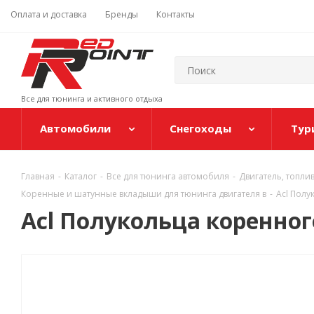
Оплата и доставка
Бренды
Контакты
Все для тюнинга и активного отдыха
Автомобили
Снегоходы
Тур
Главная
-
Каталог
-
Все для тюнинга автомобиля
-
Двигатель, топли
Коренные и шатунные вкладыши для тюнинга двигателя в
-
Acl Пол
Acl Полукольца коренно