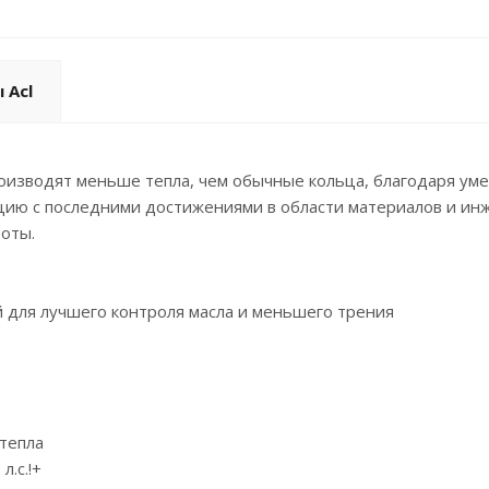
 Acl
оизводят меньше тепла, чем обычные кольца, благодаря ум
кцию с последними достижениями в области материалов и и
боты.
 для лучшего контроля масла и меньшего трения
тепла
.с.!+