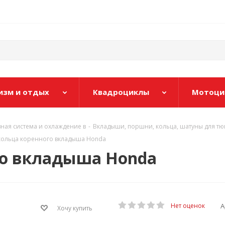
изм и отдых
Квадроциклы
Мотоци
вная система и охлаждение в
-
Вкладыши, поршни, кольца, шатуны для тюн
укольца коренного вкладыша Honda
го вкладыша Honda
А
Нет оценок
Хочу купить