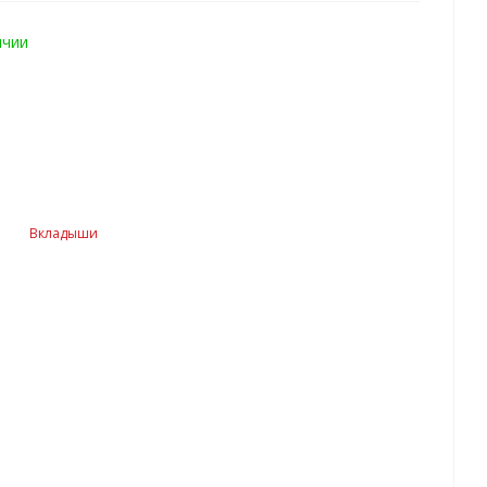
ичии
Вкладыши