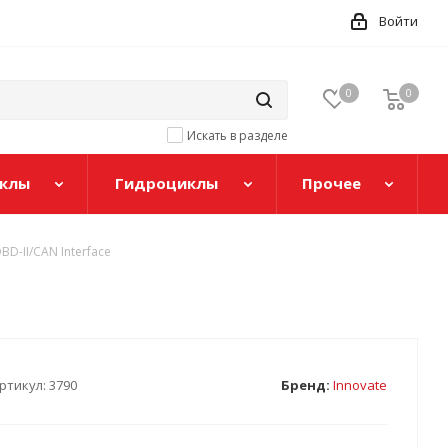
Войти
0
0
Искать в разделе
клы
Гидроциклы
Прочее
BD-II/CAN Interface
ртикул:
3790
Бренд:
Innovate