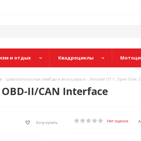
изм и отдых
Квадроциклы
Мотоци
в
-
Широкополосные лямбды и аксессуары в
-
Innovate OT-1, Open Tune, O
 OBD-II/CAN Interface
А
Нет оценок
Хочу купить