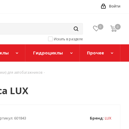
Войти
0
0
Искать в разделе
клы
Гидроциклы
Прочее
мки) для автобагажников
-
са LUX
ртикул:
601843
Бренд:
LUX