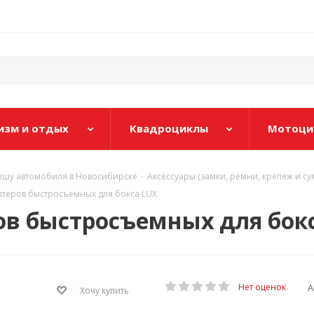
изм и отдых
Квадроциклы
Мотоци
ышу автомобиля в Новосибирске
-
Аксессуары (замки, ремни, крепеж и су
птеров быстросъемных для бокса LUX
ов быстросъемных для бок
А
Нет оценок
Хочу купить