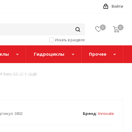
Войти
0
0
Искать в разделе
клы
Гидроциклы
Прочее
F Ratio G3, LC-1, ШДК
ртикул:
3802
Бренд:
Innovate