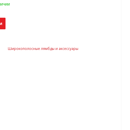
личии
и
Широкополосные лямбды и аксессуары