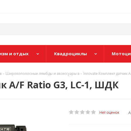
изм и отдых
Квадроциклы
Мотоци
в
-
Широкополосные лямбды и аксессуары в
-
Innovate Комплект датчик A/
 A/F Ratio G3, LC-1, ШДК
А
Нет оценок