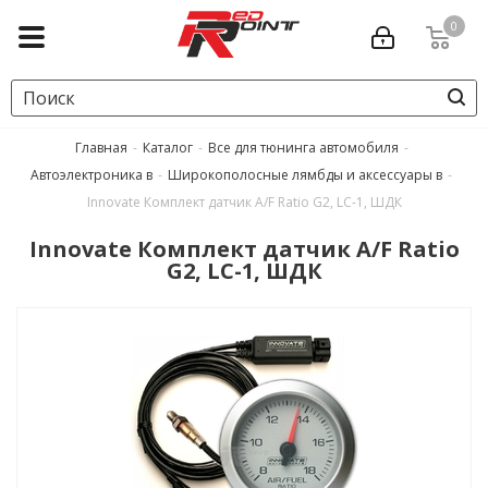
0
Главная
-
Каталог
-
Все для тюнинга автомобиля
-
Автоэлектроника в
-
Широкополосные лямбды и аксессуары в
-
Innovate Комплект датчик A/F Ratio G2, LC-1, ШДК
Innovate Комплект датчик A/F Ratio
G2, LC-1, ШДК