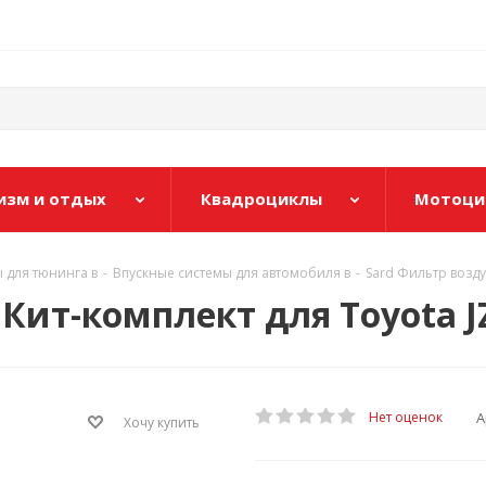
изм и отдых
Квадроциклы
Мотоци
 для тюнинга в
-
Впускные системы для автомобиля в
-
Sard Фильтр возду
Кит-комплект для Toyota J
А
Нет оценок
Хочу купить