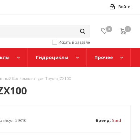
Войти
0
0
Искать в разделе
клы
Гидроциклы
Прочее
шный Кит-комплект для Toyota JZX100
ZX100
ртикул:
59310
Бренд:
Sard