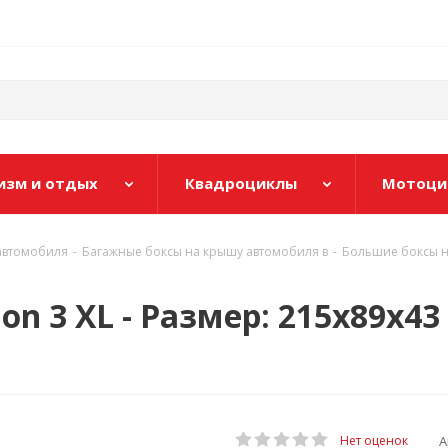
изм и отдых
Квадроциклы
Мотоци
 автомобиля
-
Багажные боксы на крышу автомобиля в
-
Большие боксы н
on 3 XL - Размер: 215x89x4
А
Нет оценок