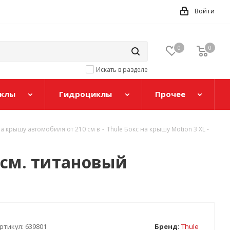
Войти
0
0
Искать в разделе
клы
Гидроциклы
Прочее
а крышу автомобиля от 210 см в
-
Thule Бокс на крышу Motion 3 XL -
3 см. титановый
ртикул:
639801
Бренд:
Thule