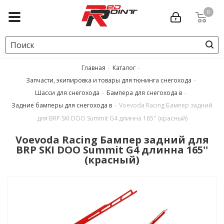
0
Главная
-
Каталог
-
Запчасти, экипировка и товары для тюнинга снегохода
-
Шасси для снегохода
-
Бампера для снегохода в
-
Задние бамперы для снегохода в
-
Voevoda Racing Бампер задний
для BRP SKI DOO Summit G4 длинна 165'' (красный)
Voevoda Racing Бампер задний для
BRP SKI DOO Summit G4 длинна 165''
(красный)