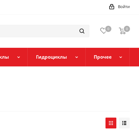
Войти
0
0
клы
Гидроциклы
Прочее