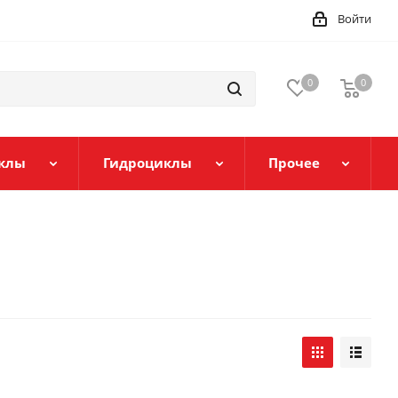
Войти
0
0
клы
Гидроциклы
Прочее