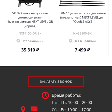
SKINZ Сумка на туннель
SKINZ Сумка-сушилка для очков
универсальная -
(подкапотная) NEXT LEVEL для
быстросьемная NEXT LEVEL QR
POLARIS AXYS
(черная)
NXTP150-QR-BK
NXGB800-BK
Нет в наличии
Нет в наличии
35 310 ₽
7 490 ₽
ЗАКАЗАТЬ ЗВОНОК
Время работы:
Пн – Пт: 10:00 – 20:00
Сб – Вс: 10:00 – 17:00