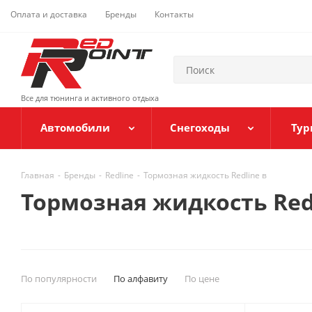
Оплата и доставка
Бренды
Контакты
Все для тюнинга и активного отдыха
Автомобили
Снегоходы
Тур
Главная
-
Бренды
-
Redline
-
Тормозная жидкость Redline в
Тормозная жидкость Red
По популярности
По алфавиту
По цене