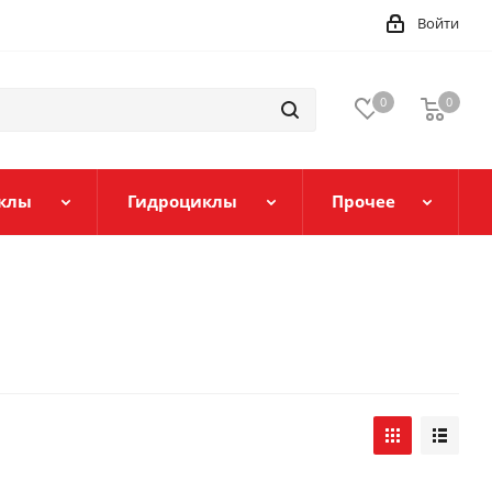
Войти
0
0
клы
Гидроциклы
Прочее