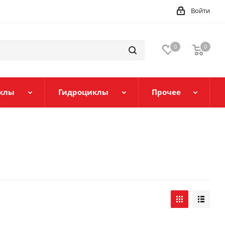
Войти
0
0
клы
Гидроциклы
Прочее