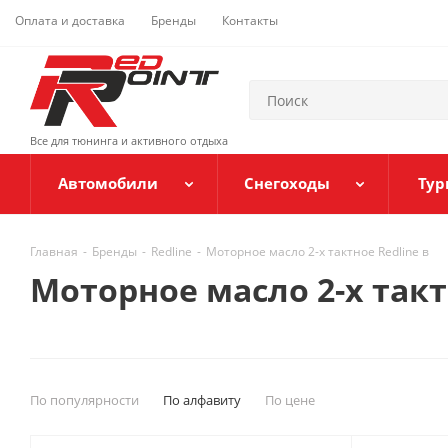
Оплата и доставка
Бренды
Контакты
Все для тюнинга и активного отдыха
Автомобили
Снегоходы
Тур
Главная
-
Бренды
-
Redline
-
Моторное масло 2-х тактное Redline в
Моторное масло 2-х такт
По популярности
По алфавиту
По цене