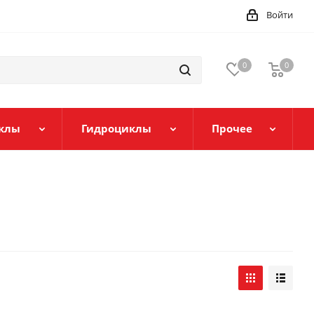
Войти
0
0
клы
Гидроциклы
Прочее