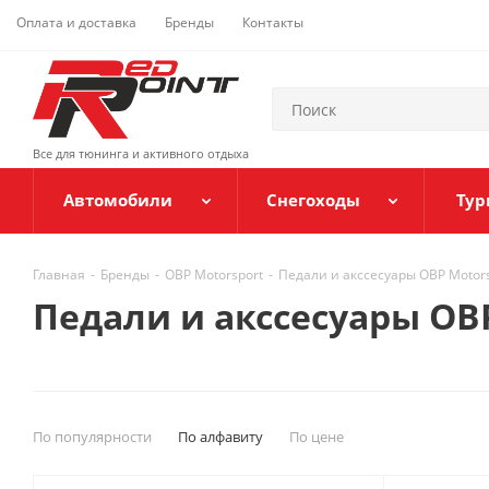
Оплата и доставка
Бренды
Контакты
Все для тюнинга и активного отдыха
Автомобили
Снегоходы
Тур
Главная
-
Бренды
-
OBP Motorsport
-
Педали и акссесуары OBP Motors
Педали и акссесуары OBP
По популярности
По алфавиту
По цене