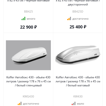
х 82 х 43 см / чёрный матовый
х 82 х 43 см / чёрный матовый /
двусторонний
BB425
BB425D
много
достаточно
25 400 ₽
22 900 ₽
Koffer Автобокс 430 - обьём 430
Koffer Автобокс 430 - обьём 430
литров / размер 178 х 76 х 45 см
литров / размер 178 х 76 х 45 см
/ белый глянцевый
/ белый матовый
KWG430
KW430
достаточно
мало