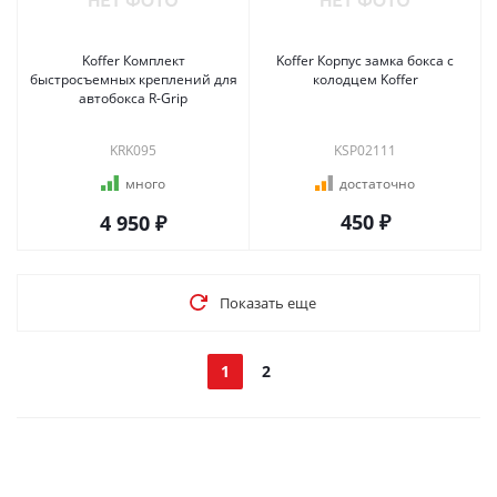
Koffer Комплект
Koffer Корпус замка бокса с
быстросъемных креплений для
колодцем Koffer
автобокса R-Grip
KRK095
KSP02111
много
достаточно
450 ₽
4 950 ₽
Показать еще
1
2