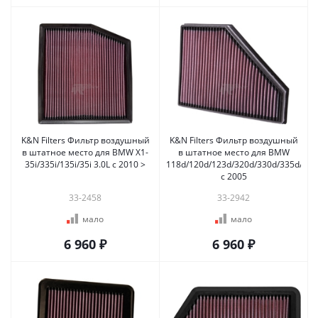
K&N Filters Фильтр воздушный
K&N Filters Фильтр воздушный
в штатное место для BMW X1-
в штатное место для BMW
35i/335i/135i/35i 3.0L с 2010 >
118d/120d/123d/320d/330d/335d/X1
c 2005
33-2458
33-2942
мало
мало
6 960 ₽
6 960 ₽