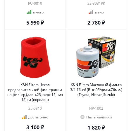
RU-0810
22-8031PK
много
мало
5 990 ₽
2 780 ₽
K&N Filters Чехол
K&N Filters Масляный фильтр
предварительной фильтрации
3/4-16unf (Выс.95/диам.76мм.)
на фильтр,(длин.23, верх.15,низ
(Toyota, Nissan,Suzuki)
12)см (поролон)
25-0810
HP-1002
достаточно
Нет в наличии
3 100 ₽
1 820 ₽