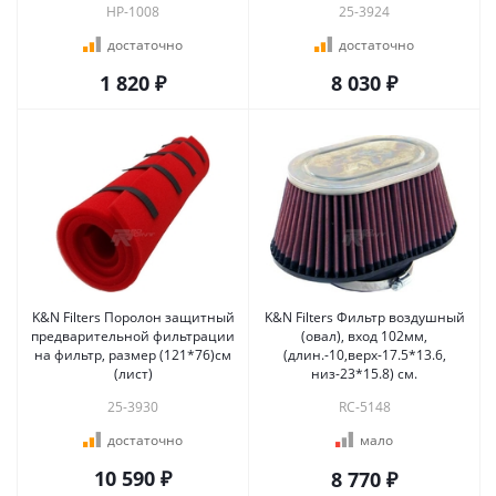
HP-1008
25-3924
достаточно
достаточно
1 820 ₽
8 030 ₽
K&N Filters Поролон защитный
K&N Filters Фильтр воздушный
предварительной фильтрации
(овал), вход 102мм,
на фильтр, размер (121*76)см
(длин.-10,верх-17.5*13.6,
(лист)
низ-23*15.8) см.
25-3930
RC-5148
достаточно
мало
10 590 ₽
8 770 ₽