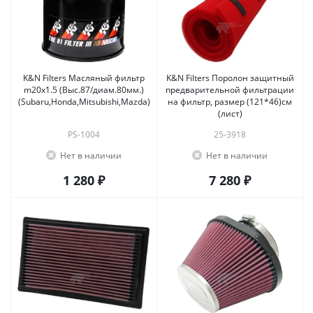
K&N Filters Масляный фильтр
K&N Filters Поролон защитный
m20x1.5 (Выс.87/диам.80мм.)
предварительной фильтрации
(Subaru,Honda,Mitsubishi,Mazda)
на фильтр, размер (121*46)см
(лист)
PS-1004
25-3918
Нет в наличии
Нет в наличии
1 280 ₽
7 280 ₽