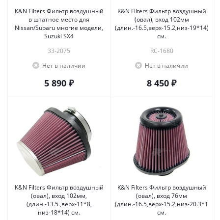
K&N Filters Фильтр воздушный
K&N Filters Фильтр воздушный
в штатное место для
(овал), вход 102мм
Nissan/Subaru многие модели,
(длин.-16.5,верх-15.2,низ-19*14)
Suzuki SX4
см.
33-2075
RC-1680
Нет в наличии
Нет в наличии
5 890 ₽
8 450 ₽
K&N Filters Фильтр воздушный
K&N Filters Фильтр воздушный
(овал), вход 102мм,
(овал), вход 76мм
(длин.-13.5.,верх-11*8,
(длин.-16.5,верх-15.2,низ-20.3*14.5)
низ-18*14) см.
см.