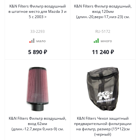
K&N Filters Фильтр воздушный
K&N Filters Фильтр воздушный,
в штатное место для Mazda 3 и
вход 120мм
5 c 2003 >
(длин.-20,верх-17,низ-23) см.
33-2293
RU-5172
мало
много
5 890 ₽
11 240 ₽
K&N Filters Фильтр воздушный,
K&N Filters Чехол защитный
вход 62мм
предварительной фильтрации
(длин.-12.7,верх-9,низ-9) см.
на фильтр, размер (15*12)см
(черный)