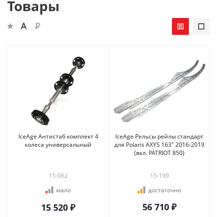
Товары
IceAge Антистаб комплект 4
IceAge Рельсы рейлы стандарт
колеса универсальный
для Polaris AXYS 163" 2016-2019
(вкл. PATRIOT 850)
15-062
15-199
мало
достаточно
56 710 ₽
15 520 ₽