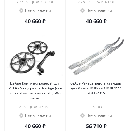
7.25''-9''- JL-w RED-POL
7.25''-9''- JL-w BLK-POL
Нет в наличии
Нет в наличии
40 660 ₽
40 660 ₽
IceAge Комплект колес 9'' для
IceAge Рельсы рейлы стандарт
POLARIS под райлы Ice Age (ось
для Polaris RMK/PRO RMK 155"
8'' на 9''-колеса алюм.9'' JL-W)
2011-2015
черн.
8''-9''- JL-w BLK-POL
15-103
Нет в наличии
Нет в наличии
40 660 ₽
56 710 ₽