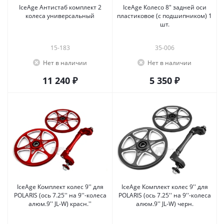
IceAge Антистаб комплект 2
IceAge Колесо 8" задней оси
колеса универсальный
пластиковое (с подшипником) 1
шт.
15-183
35-006
Нет в наличии
Нет в наличии
11 240 ₽
5 350 ₽
IceAge Комплект колес 9'' для
IceAge Комплект колес 9'' для
POLARIS (ось 7.25'' на 9''-колеса
POLARIS (ось 7.25'' на 9''-колеса
алюм.9'' JL-W) красн.''
алюм.9'' JL-W) черн.