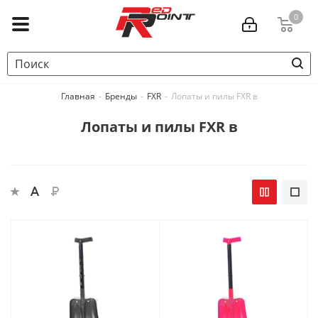
0
Главная
-
Бренды
-
FXR
-
Лопаты и пилы FXR в
Лопаты и пилы FXR в