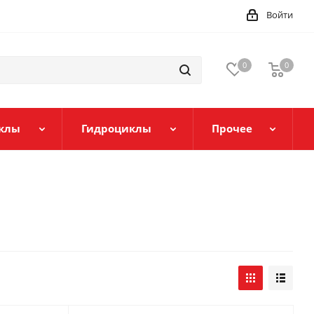
Войти
0
0
клы
Гидроциклы
Прочее