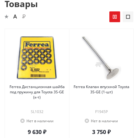
Товары
Ferrea Дистанционная шайба
Ferrea Клапан впускной Toyota
под пружину для Toyota 3S-GE
3S-GE (1-шт)
(к-т)
SL1032
F1945P
Нет в наличии
Нет в наличии
9 630 ₽
3 750 ₽