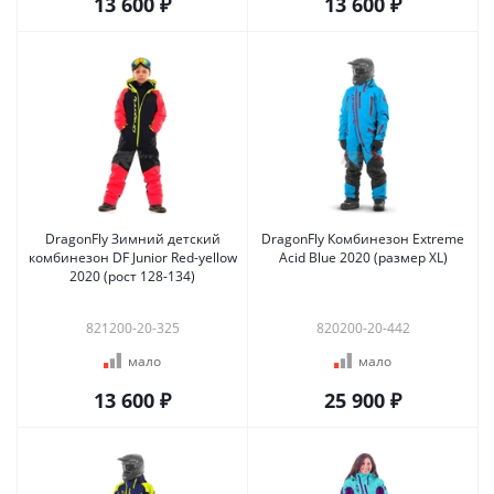
13 600 ₽
13 600 ₽
DragonFly Зимний детский
DragonFly Комбинезон Extreme
комбинезон DF Junior Red-yellow
Acid Blue 2020 (размер XL)
2020 (рост 128-134)
821200-20-325
820200-20-442
мало
мало
13 600 ₽
25 900 ₽