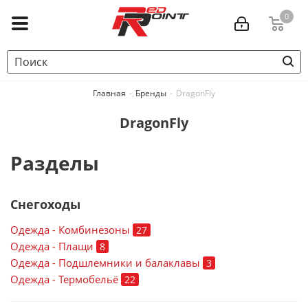
0
Главная
-
Бренды
-
DragonFly
DragonFly
Разделы
Снегоходы
Одежда - Комбинезоны
27
Одежда - Плащи
8
Одежда - Подшлемники и балаклавы
3
Одежда - Термобельё
22