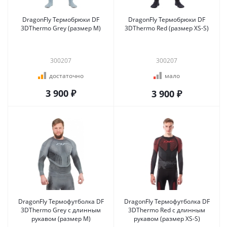
DragonFly Термобрюки DF
DragonFly Термобрюки DF
3DThermo Grey (размер M)
3DThermo Red (размер XS-S)
300207
300207
достаточно
мало
3 900 ₽
3 900 ₽
DragonFly Термофутболка DF
DragonFly Термофутболка DF
3DThermo Grey с длинным
3DThermo Red с длинным
рукавом (размер M)
рукавом (размер XS-S)