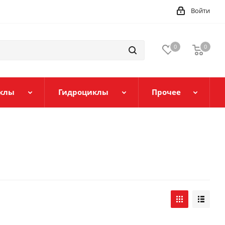
Войти
0
0
клы
Гидроциклы
Прочее