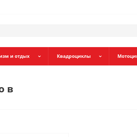
изм и отдых
Квадроциклы
Мотоци
o в