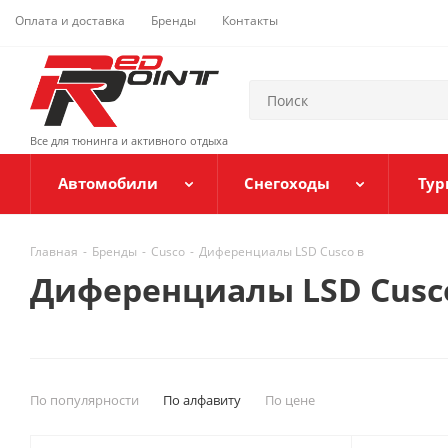
Оплата и доставка
Бренды
Контакты
Все для тюнинга и активного отдыха
Автомобили
Снегоходы
Тур
Главная
-
Бренды
-
Cusco
-
Диференциалы LSD Cusco в
Диференциалы LSD Cusc
По популярности
По алфавиту
По цене