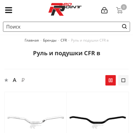
0
Главная
-
Бренды
-
CFR
-
Руль и подушки CFR в
Руль и подушки CFR в